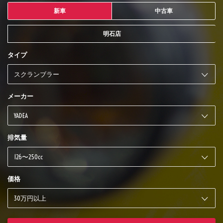
新車
中古車
明石店
タイプ
メーカー
排気量
価格