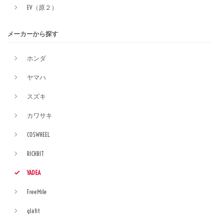
EV（原２）
メーカーから探す
ホンダ
ヤマハ
スズキ
カワサキ
COSWHEEL
RICHBIT
YADEA
FreeMile
glafit