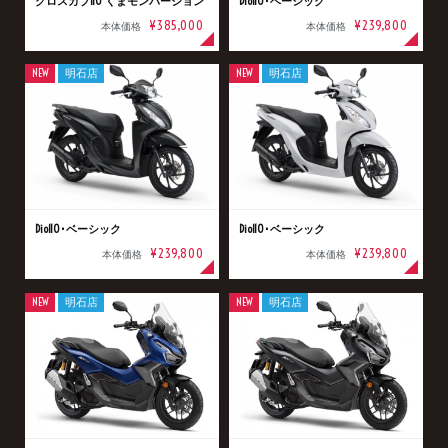
クロスカブ110 くまモンバージョン
Dio110･ベーシック
¥385,000
¥239,800
本体価格
本体価格
NEW
明石店
NEW
明石店
Dio110･ベーシック
Dio110･ベーシック
¥239,800
¥239,800
本体価格
本体価格
NEW
明石店
NEW
明石店