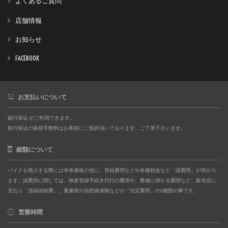
よくあるご質問
店舗情報
お知らせ
FACEBOOK
お支払いについて
銀行振込 がご利用できます。
銀行振込の振替手数料はお客様にご負担頂いております。ご了承下さいませ。
総額について
バイクを購入する際には本体価格の他に、登録費用などや各種税金など「諸費用」が掛かり
ます。諸費用に関しては、検査登録手続き代行の費用や、整備に掛かる費用など、販売店に
支払う「登録諸経費」。重量税や自賠責保険などの「法定費用」の2種類の事です。
営業時間