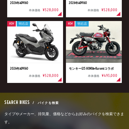
2026年ADV160
2026年ADV160
¥528,000
¥528,000
本体価格
本体価格
NEW
明石店
NEW
明石店
2026年ADV160
モンキー125 HONDA×Kuromiコラボ
¥528,000
¥493,000
本体価格
本体価格
SEARCH BIKES
/ バイクを検索
タイプやメーカー、排気量、価格などからお好みのバイクを検索できま
す。