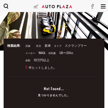
検索結果:
新車
スクランブラー
店舗:
区分:
タイプ:
YADEA
126〜250cc
メーカー:
排気量:
30万円以上
金額:
0
件ヒットしました。
Not Found...
見つかりませんでした。