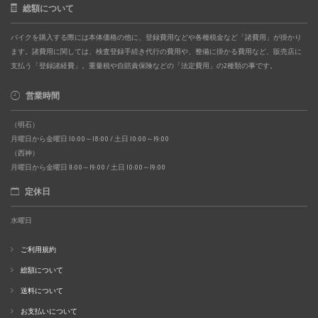
総額について
バイクを購入する際には本体価格の他に、登録費用などや各種税金など「諸費用」が掛かり
ます。諸費用に関しては、検査登録手続き代行の費用や、整備に掛かる費用など、販売店に
支払う「登録諸経費」。重量税や自賠責保険などの「法定費用」の2種類の事です。
営業時間
（明石）
月曜日から金曜日 10:00～18:00 / 土日 10:00～19:00
（西神）
月曜日から金曜日 11:00～19:00 / 土日 10:00～19:00
定休日
水曜日
ご利用規約
総額について
送料について
お支払いについて