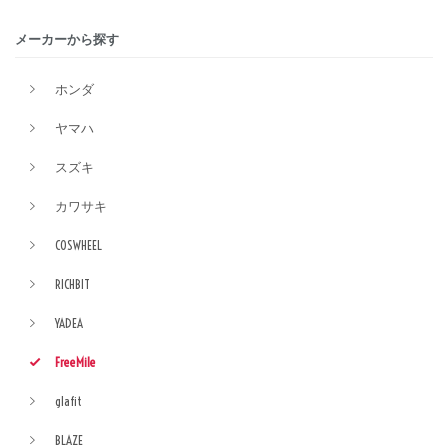
メーカーから探す
ホンダ
ヤマハ
スズキ
カワサキ
COSWHEEL
RICHBIT
YADEA
FreeMile
glafit
BLAZE