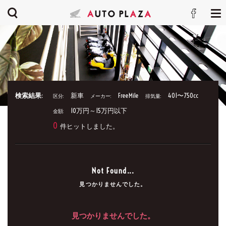
検索結果:
新車
FreeMile
401〜750cc
区分:
メーカー:
排気量:
10万円～15万円以下
金額:
0
件ヒットしました。
Not Found...
見つかりませんでした。
見つかりませんでした。