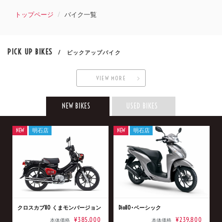
トップページ
バイク一覧
PICK UP BIKES
/ ピックアップバイク
VIEW MORE
NEW BIKES
USED BIKES
NEW
明石店
NEW
明石店
クロスカブ110 くまモンバージョン
Dio110･ベーシック
¥385,000
¥239,800
本体価格
本体価格