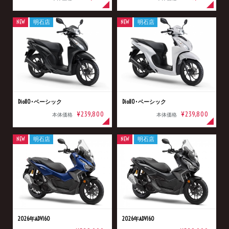
NEW
明石店
NEW
明石店
Dio110･ベーシック
Dio110･ベーシック
¥239,800
¥239,800
本体価格
本体価格
NEW
明石店
NEW
明石店
2026年ADV160
2026年ADV160