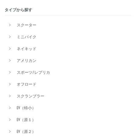
タイプから探す
排気量
スクーター
ミニバイク
価格
ネイキッド
アメリカン
スポーツ/レプリカ
オフロード
スクランブラー
EV（特小）
EV（原１）
EV（原２）