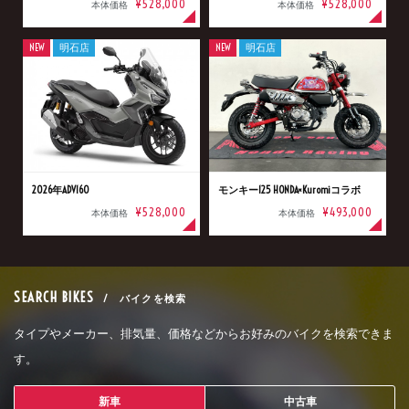
¥528,000
¥528,000
本体価格
本体価格
NEW
明石店
NEW
明石店
2026年ADV160
モンキー125 HONDA×Kuromiコラボ
¥528,000
¥493,000
本体価格
本体価格
SEARCH BIKES
/ バイクを検索
タイプやメーカー、排気量、価格などからお好みのバイクを検索できま
す。
新車
中古車