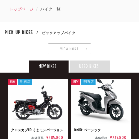
トップページ
バイク一覧
PICK UP BIKES
/ ピックアップバイク
VIEW MORE
NEW BIKES
USED BIKES
NEW
明石店
NEW
明石店
クロスカブ110 くまモンバージョン
Dio110･ベーシック
¥385,000
¥239,800
本体価格
本体価格