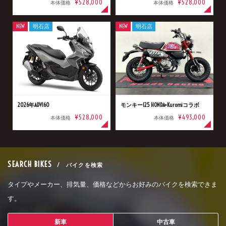
¥528,000
¥528,000
本体価格
本体価格
NEW
明石店
NEW
明石店
2026年ADV160
モンキー125 HONDA×Kuromiコラボ
¥528,000
¥493,000
本体価格
本体価格
SEARCH BIKES
/ バイクを検索
タイプやメーカー、排気量、価格などからお好みのバイクを検索できま
す。
新車
中古車