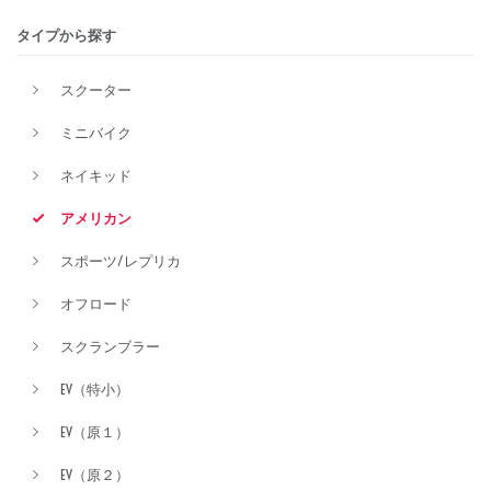
タイプから探す
排気量
スクーター
ミニバイク
価格
ネイキッド
アメリカン
スポーツ/レプリカ
オフロード
スクランブラー
EV（特小）
EV（原１）
EV（原２）