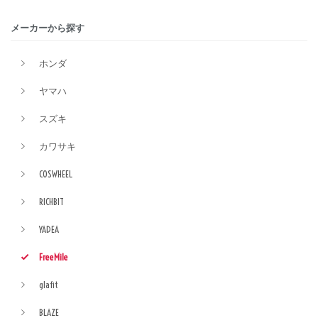
メーカーから探す
ホンダ
ヤマハ
スズキ
カワサキ
COSWHEEL
RICHBIT
YADEA
FreeMile
glafit
BLAZE