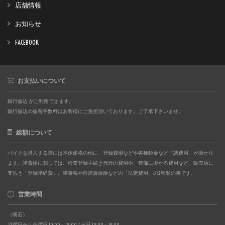
店舗情報
お知らせ
FACEBOOK
お支払いについて
銀行振込 がご利用できます。
銀行振込の振替手数料はお客様にご負担頂いております。ご了承下さいませ。
総額について
バイクを購入する際には本体価格の他に、登録費用などや各種税金など「諸費用」が掛かり
ます。諸費用に関しては、検査登録手続き代行の費用や、整備に掛かる費用など、販売店に
支払う「登録諸経費」。重量税や自賠責保険などの「法定費用」の2種類の事です。
営業時間
（明石）
月曜日から金曜日 10:00～18:00 / 土日 10:00～19:00