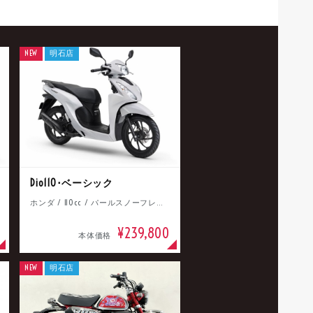
NEW
明石店
Dio110･ベーシック
ホンダ / 110cc / パールスノーフレークホワイト
¥239,800
本体価格
NEW
明石店