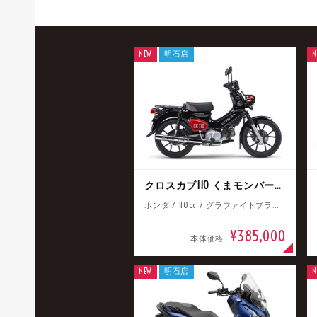
NEW
明石店
N
クロスカブ110 くまモンバージョン
ホンダ / 110cc / グラファイトブラック
¥385,000
本体価格
NEW
明石店
N