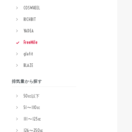
COSWHEEL
RICHBIT
YADEA
FreeMile
glafit
BLAZE
排気量から探す
50cc以下
51〜110cc
111〜125cc
126〜250cc