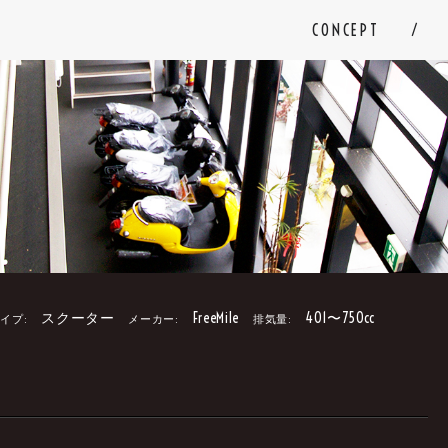
CONCEPT
スクーター
FreeMile
401〜750cc
イプ:
メーカー:
排気量:
。