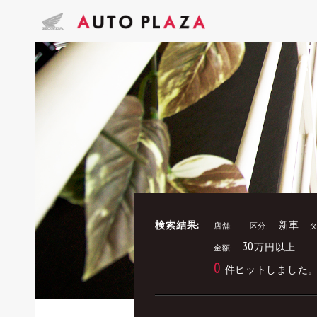
検索結果:
新車
店舗:
区分:
タ
30万円以上
金額:
0
件ヒットしました