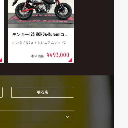
モンキー125 HONDA×Kuromiコラボ
ホンダ / 125cc / ミレニアムレッド2
¥493,000
本体価格
明石店