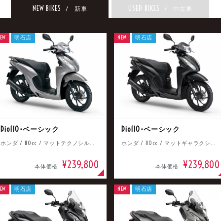
NEW BIKES
USED BIKES
/ 新車
/ 中古車
EW
明石店
NEW
明石店
Dio110･ベーシック
Dio110･ベーシック
ホンダ / 110cc / マットテクノシルバーメタリック
ホンダ / 110cc / マットギャラクシーブラックメタリック
¥239,800
¥239,800
本体価格
本体価格
EW
明石店
NEW
明石店