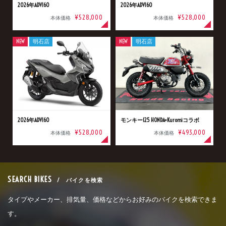
2026年ADV160
2026年ADV160
¥528,000
¥528,000
本体価格
本体価格
NEW
明石店
NEW
明石店
2026年ADV160
モンキー125 HONDA×Kuromiコラボ
¥528,000
¥493,000
本体価格
本体価格
SEARCH BIKES
/ バイクを検索
タイプやメーカー、排気量、価格などからお好みのバイクを検索できま
す。