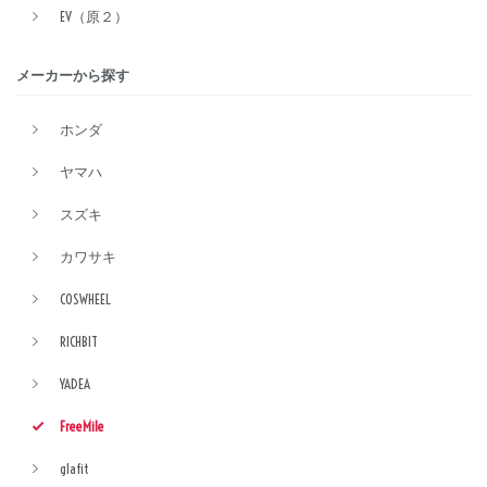
EV（原２）
メーカーから探す
ホンダ
ヤマハ
スズキ
カワサキ
COSWHEEL
RICHBIT
YADEA
FreeMile
glafit