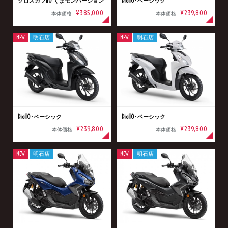
クロスカブ110 くまモンバージョン
Dio110･ベーシック
¥385,000
¥239,800
本体価格
本体価格
NEW
明石店
NEW
明石店
Dio110･ベーシック
Dio110･ベーシック
¥239,800
¥239,800
本体価格
本体価格
NEW
明石店
NEW
明石店