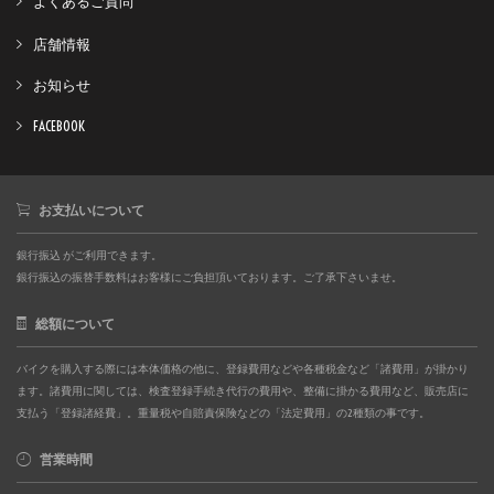
よくあるご質問
店舗情報
お知らせ
FACEBOOK
お支払いについて
銀行振込 がご利用できます。
銀行振込の振替手数料はお客様にご負担頂いております。ご了承下さいませ。
総額について
バイクを購入する際には本体価格の他に、登録費用などや各種税金など「諸費用」が掛かり
ます。諸費用に関しては、検査登録手続き代行の費用や、整備に掛かる費用など、販売店に
支払う「登録諸経費」。重量税や自賠責保険などの「法定費用」の2種類の事です。
営業時間