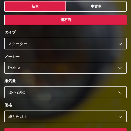
新車
中古車
明石店
タイプ
メーカー
排気量
価格