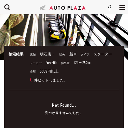
検索結果:
明石店 ・
新車
スクーター
店舗:
区分:
タイプ:
FreeMile
126〜250cc
メーカー:
排気量:
30万円以上
金額:
0
件ヒットしました。
Not Found...
見つかりませんでした。