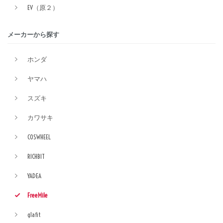
EV（原２）
メーカーから探す
ホンダ
ヤマハ
スズキ
カワサキ
COSWHEEL
RICHBIT
YADEA
FreeMile
glafit