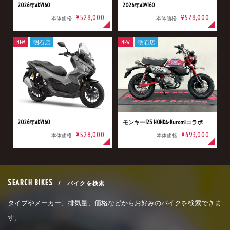
2026年ADV160
2026年ADV160
¥528,000
¥528,000
本体価格
本体価格
NEW
明石店
NEW
明石店
2026年ADV160
モンキー125 HONDA×Kuromiコラボ
¥528,000
¥493,000
本体価格
本体価格
SEARCH BIKES
/ バイクを検索
タイプやメーカー、排気量、価格などからお好みのバイクを検索できま
す。