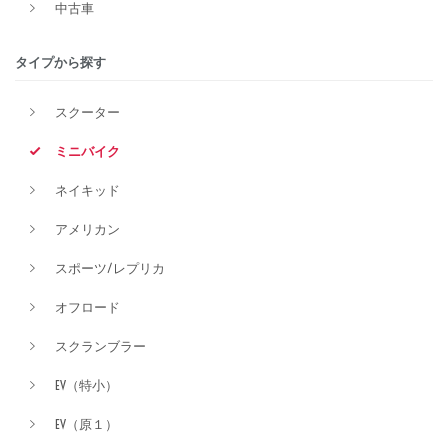
中古車
排気量
タイプから探す
スクーター
価格
ミニバイク
ネイキッド
アメリカン
スポーツ/レプリカ
オフロード
スクランブラー
EV（特小）
EV（原１）