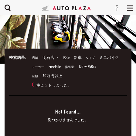
検索結果:
明石店 ・
新車
ミニバイク
店舗:
区分:
タイプ:
FreeMile
126〜250cc
メーカー:
排気量:
30万円以上
金額:
0
件ヒットしました。
Not Found...
見つかりませんでした。