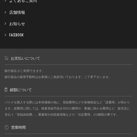
よくあるご質問
店舗情報
お知らせ
FACEBOOK
お支払いについて
銀行振込 がご利用できます。
銀行振込の振替手数料はお客様にご負担頂いております。ご了承下さいませ。
総額について
バイクを購入する際には本体価格の他に、登録費用などや各種税金など「諸費用」が掛かり
ます。諸費用に関しては、検査登録手続き代行の費用や、整備に掛かる費用など、販売店に
支払う「登録諸経費」。重量税や自賠責保険などの「法定費用」の2種類の事です。
営業時間