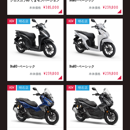
クロスカブ110 くまモンバージョン
Dio110･ベーシック
¥385,000
¥239,800
本体価格
本体価格
NEW
明石店
NEW
明石店
Dio110･ベーシック
Dio110･ベーシック
¥239,800
¥239,800
本体価格
本体価格
NEW
明石店
NEW
明石店