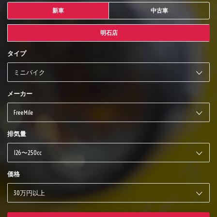
新車
中古車
明石店
タイプ
メーカー
排気量
価格