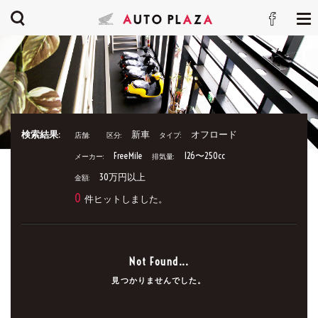
検索結果:
新車
オフロード
店舗:
区分:
タイプ:
FreeMile
126〜250cc
メーカー:
排気量:
30万円以上
金額:
0
件ヒットしました。
Not Found...
見つかりませんでした。