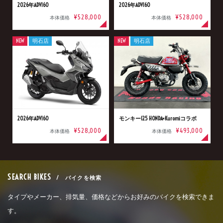
2026年ADV160
2026年ADV160
¥528,000
¥528,000
本体価格
本体価格
NEW
明石店
NEW
明石店
2026年ADV160
モンキー125 HONDA×Kuromiコラボ
¥528,000
¥493,000
本体価格
本体価格
SEARCH BIKES
/ バイクを検索
タイプやメーカー、排気量、価格などからお好みのバイクを検索できま
す。