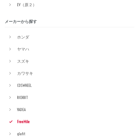
EV（原２）
メーカーから探す
ホンダ
ヤマハ
スズキ
カワサキ
COSWHEEL
RICHBIT
YADEA
FreeMile
glafit