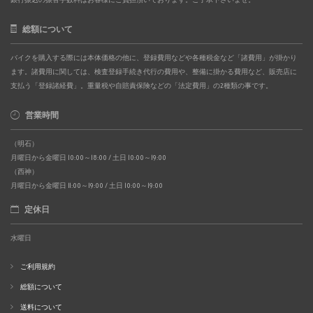
総額について
バイクを購入する際には本体価格の他に、登録費用などや各種税金など「諸費用」が掛かり
ます。諸費用に関しては、検査登録手続き代行の費用や、整備に掛かる費用など、販売店に
支払う「登録諸経費」。重量税や自賠責保険などの「法定費用」の2種類の事です。
営業時間
（明石）
月曜日から金曜日 10:00～18:00 / 土日 10:00～19:00
（西神）
月曜日から金曜日 11:00～19:00 / 土日 10:00～19:00
定休日
水曜日
ご利用規約
総額について
送料について