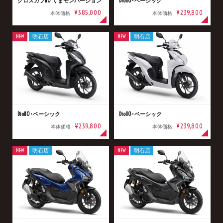
クロスカブ110 くまモンバージョン
Dio110･ベーシック
¥385,000
¥239,800
本体価格
本体価格
NEW
明石店
NEW
明石店
Dio110･ベーシック
Dio110･ベーシック
¥239,800
¥239,800
本体価格
本体価格
NEW
明石店
NEW
明石店