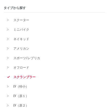
タイプから探す
排気量
スクーター
ミニバイク
価格
ネイキッド
アメリカン
スポーツ/レプリカ
オフロード
スクランブラー
EV（特小）
EV（原１）
EV（原２）