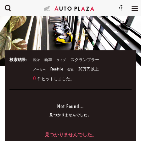
検索結果:
新車
スクランブラー
区分:
タイプ:
FreeMile
30万円以上
メーカー:
金額:
0
件ヒットしました。
Not Found...
見つかりませんでした。
見つかりませんでした。