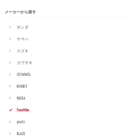
メーカーから探す
ホンダ
ヤマハ
スズキ
カワサキ
COSWHEEL
RICHBIT
YADEA
FreeMile
glafit
BLAZE