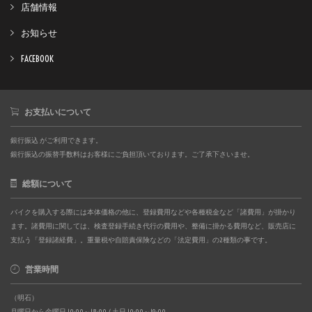
店舗情報
お知らせ
FACEBOOK
お支払いについて
銀行振込 がご利用できます。
銀行振込の振替手数料はお客様にご負担頂いております。ご了承下さいませ。
総額について
バイクを購入する際には本体価格の他に、登録費用などや各種税金など「諸費用」が掛かり
ます。諸費用に関しては、検査登録手続き代行の費用や、整備に掛かる費用など、販売店に
支払う「登録諸経費」。重量税や自賠責保険などの「法定費用」の2種類の事です。
営業時間
（明石）
月曜日から金曜日 10:00～18:00 / 土日 10:00～19:00