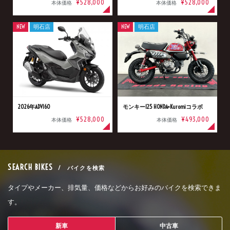
¥528,000
¥528,000
本体価格
本体価格
NEW
明石店
NEW
明石店
2026年ADV160
モンキー125 HONDA×Kuromiコラボ
¥528,000
¥493,000
本体価格
本体価格
SEARCH BIKES
/ バイクを検索
タイプやメーカー、排気量、価格などからお好みのバイクを検索できま
す。
新車
中古車