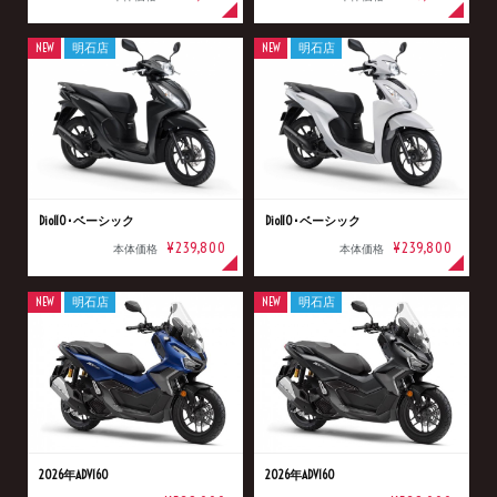
NEW
明石店
NEW
明石店
Dio110･ベーシック
Dio110･ベーシック
¥239,800
¥239,800
本体価格
本体価格
NEW
明石店
NEW
明石店
2026年ADV160
2026年ADV160