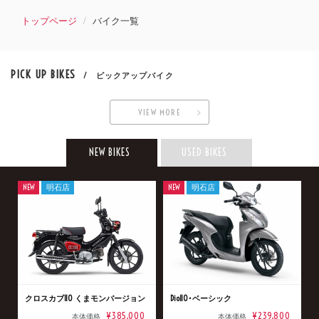
トップページ
バイク一覧
PICK UP BIKES
/ ピックアップバイク
VIEW MORE
NEW BIKES
USED BIKES
NEW
明石店
NEW
明石店
クロスカブ110 くまモンバージョン
Dio110･ベーシック
¥385,000
¥239,800
本体価格
本体価格