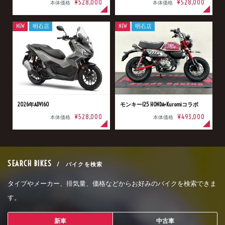
¥528,000
¥528,000
本体価格
本体価格
NEW
明石店
NEW
明石店
2026年ADV160
モンキー125 HONDA×Kuromiコラボ
¥528,000
¥493,000
本体価格
本体価格
SEARCH BIKES
/ バイクを検索
タイプやメーカー、排気量、価格などからお好みのバイクを検索できま
す。
新車
中古車