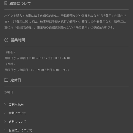
総額について
バイクを購入する際には本体価格の他に、登録費用などや各種税金など「諸費用」が掛かり
ます。諸費用に関しては、検査登録手続き代行の費用や、整備に掛かる費用など、販売店に
支払う「登録諸経費」。重量税や自賠責保険などの「法定費用」の2種類の事です。
営業時間
（明石）
月曜日から金曜日 10:00～18:00 / 土日 10:00～19:00
（西神）
月曜日から金曜日 11:00～19:00 / 土日 10:00～19:00
定休日
水曜日
ご利用規約
総額について
送料について
お支払いについて