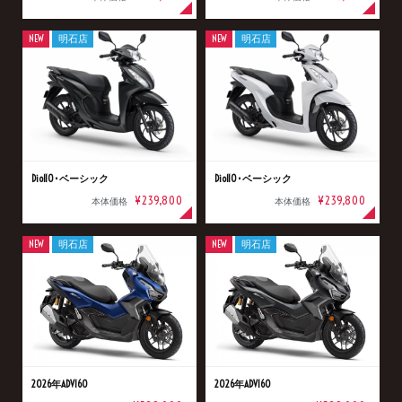
NEW
明石店
NEW
明石店
Dio110･ベーシック
Dio110･ベーシック
¥239,800
¥239,800
本体価格
本体価格
NEW
明石店
NEW
明石店
2026年ADV160
2026年ADV160