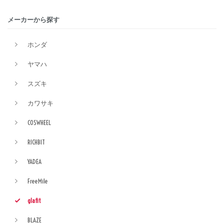
メーカーから探す
ホンダ
ヤマハ
スズキ
カワサキ
COSWHEEL
RICHBIT
YADEA
FreeMile
glafit
BLAZE