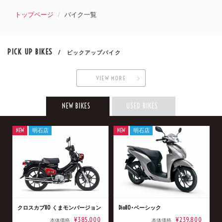
トップページ
バイク一覧
PICK UP BIKES
/ ピックアップバイク
VIEW MORE
NEW BIKES
USED BIKES
NEW
明石店
NEW
明石店
クロスカブ110 くまモンバージョン
Dio110･ベーシック
¥385,000
¥239,800
本体価格
本体価格