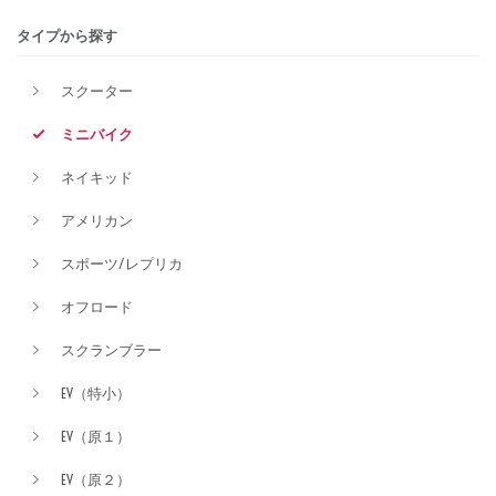
タイプから探す
排気量
スクーター
ミニバイク
価格
ネイキッド
アメリカン
スポーツ/レプリカ
オフロード
スクランブラー
EV（特小）
EV（原１）
EV（原２）