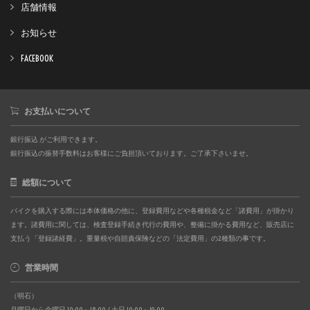
店舗情報
お知らせ
FACEBOOK
お支払いについて
銀行振込 がご利用できます。
銀行振込の振替手数料はお客様にご負担頂いております。ご了承下さいませ。
総額について
バイクを購入する際には本体価格の他に、登録費用などや各種税金など「諸費用」が掛かり
ます。諸費用に関しては、検査登録手続き代行の費用や、整備に掛かる費用など、販売店に
支払う「登録諸経費」。重量税や自賠責保険などの「法定費用」の2種類の事です。
営業時間
（明石）
月曜日から金曜日 10:00～18:00 / 土日 10:00～19:00