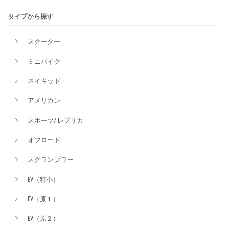
タイプから探す
排気量
スクーター
ミニバイク
価格
ネイキッド
アメリカン
スポーツ/レプリカ
オフロード
スクランブラー
EV（特小）
EV（原１）
EV（原２）