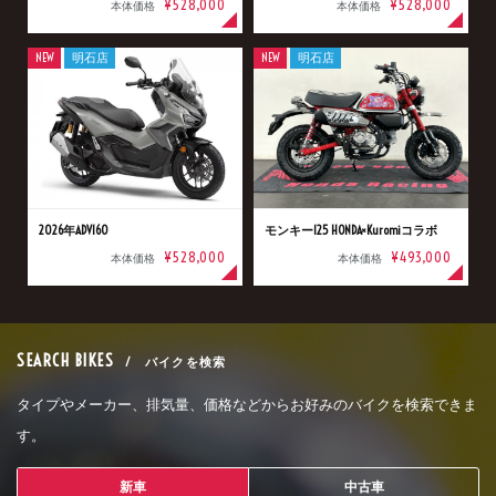
¥528,000
¥528,000
本体価格
本体価格
NEW
明石店
NEW
明石店
2026年ADV160
モンキー125 HONDA×Kuromiコラボ
¥528,000
¥493,000
本体価格
本体価格
SEARCH BIKES
/ バイクを検索
タイプやメーカー、排気量、価格などからお好みのバイクを検索できま
す。
新車
中古車