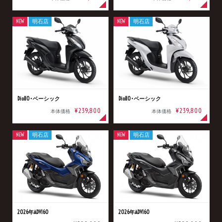
NEW
明石店
NEW
明石店
Dio110･ベーシック
Dio110･ベーシック
¥239,800
¥239,800
本体価格
本体価格
NEW
明石店
NEW
明石店
2026年ADV160
2026年ADV160