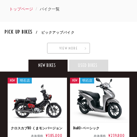
トップページ
バイク一覧
PICK UP BIKES
/ ピックアップバイク
VIEW MORE
NEW BIKES
USED BIKES
NEW
明石店
NEW
明石店
クロスカブ110 くまモンバージョン
Dio110･ベーシック
¥385,000
¥239,800
本体価格
本体価格