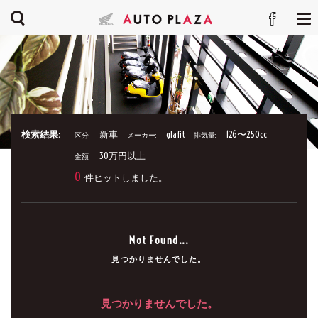
検索結果:
新車
glafit
126〜250cc
区分:
メーカー:
排気量:
30万円以上
金額:
0
件ヒットしました。
Not Found...
見つかりませんでした。
見つかりませんでした。