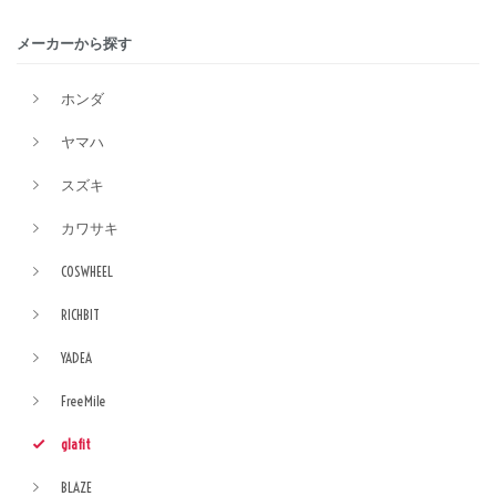
メーカーから探す
ホンダ
ヤマハ
スズキ
カワサキ
COSWHEEL
RICHBIT
YADEA
FreeMile
glafit
BLAZE