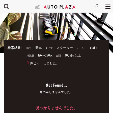
検索結果:
新車
スクーター
glafit
区分:
タイプ:
メーカー:
126〜250cc
30万円以上
排気量:
金額:
0
件ヒットしました。
Not Found...
見つかりませんでした。
見つかりませんでした。