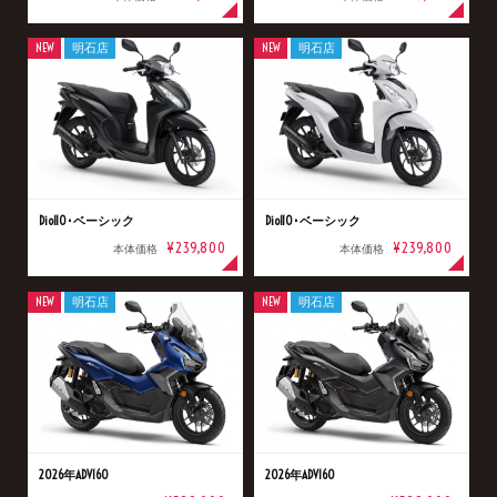
NEW
明石店
NEW
明石店
Dio110･ベーシック
Dio110･ベーシック
¥239,800
¥239,800
本体価格
本体価格
NEW
明石店
NEW
明石店
2026年ADV160
2026年ADV160