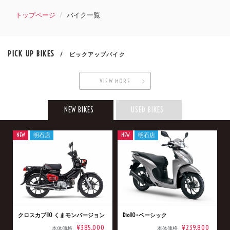
トップページ
バイク一覧
PICK UP BIKES
/ ピックアップバイク
VIEW MORE
NEW BIKES
USED BIKES
NEW
明石店
NEW
明石店
クロスカブ110 くまモンバージョン
Dio110･ベーシック
¥385,000
¥239,800
本体価格
本体価格