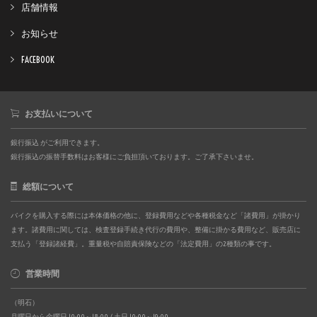
店舗情報
お知らせ
FACEBOOK
お支払いについて
銀行振込 がご利用できます。
銀行振込の振替手数料はお客様にご負担頂いております。ご了承下さいませ。
総額について
バイクを購入する際には本体価格の他に、登録費用などや各種税金など「諸費用」が掛かり
ます。諸費用に関しては、検査登録手続き代行の費用や、整備に掛かる費用など、販売店に
支払う「登録諸経費」。重量税や自賠責保険などの「法定費用」の2種類の事です。
営業時間
（明石）
月曜日から金曜日 10:00～18:00 / 土日 10:00～19:00