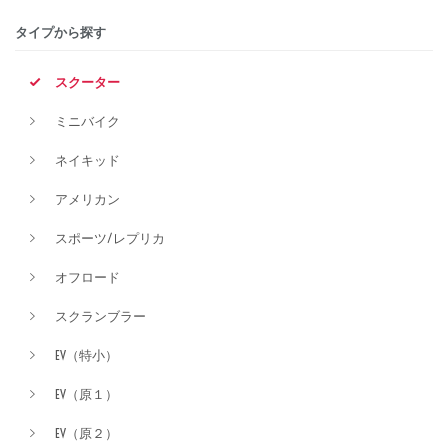
タイプから探す
排気量
スクーター
ミニバイク
価格
ネイキッド
アメリカン
スポーツ/レプリカ
オフロード
スクランブラー
EV（特小）
EV（原１）
EV（原２）