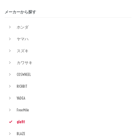
メーカーから探す
ホンダ
ヤマハ
スズキ
カワサキ
COSWHEEL
RICHBIT
YADEA
FreeMile
glafit
BLAZE