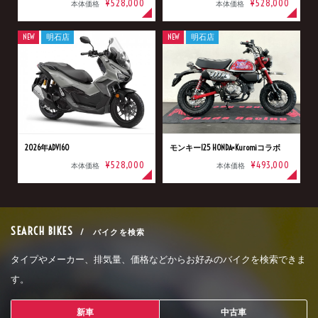
¥528,000
¥528,000
本体価格
本体価格
NEW
明石店
NEW
明石店
2026年ADV160
モンキー125 HONDA×Kuromiコラボ
¥528,000
¥493,000
本体価格
本体価格
SEARCH BIKES
/ バイクを検索
タイプやメーカー、排気量、価格などからお好みのバイクを検索できま
す。
新車
中古車