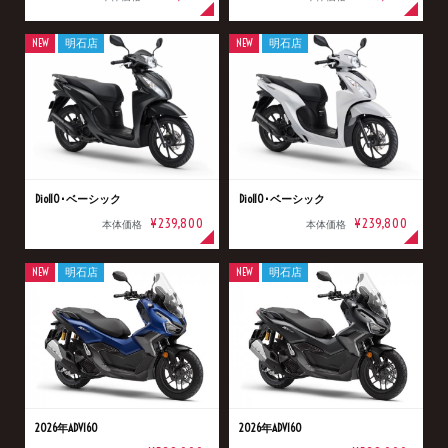
NEW
明石店
NEW
明石店
Dio110･ベーシック
Dio110･ベーシック
¥239,800
¥239,800
本体価格
本体価格
NEW
明石店
NEW
明石店
2026年ADV160
2026年ADV160