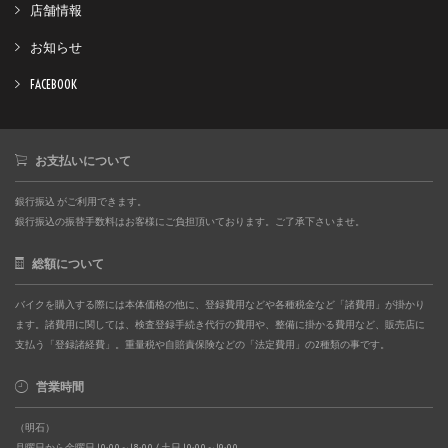
店舗情報
お知らせ
FACEBOOK
お支払いについて
銀行振込 がご利用できます。
銀行振込の振替手数料はお客様にご負担頂いております。ご了承下さいませ。
総額について
バイクを購入する際には本体価格の他に、登録費用などや各種税金など「諸費用」が掛かり
ます。諸費用に関しては、検査登録手続き代行の費用や、整備に掛かる費用など、販売店に
支払う「登録諸経費」。重量税や自賠責保険などの「法定費用」の2種類の事です。
営業時間
（明石）
月曜日から金曜日 10:00～18:00 / 土日 10:00～19:00