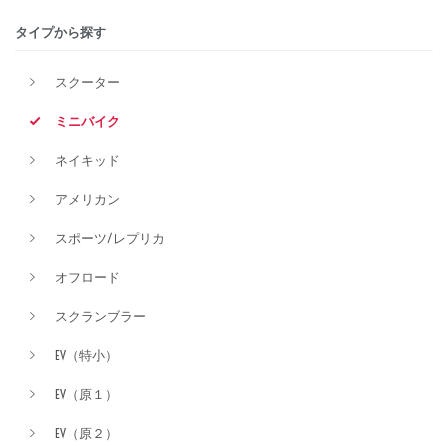
タイプから探す
排気量
スクーター
ミニバイク
価格
ネイキッド
アメリカン
スポーツ/レプリカ
オフロード
スクランブラー
EV（特小）
EV（原１）
EV（原２）