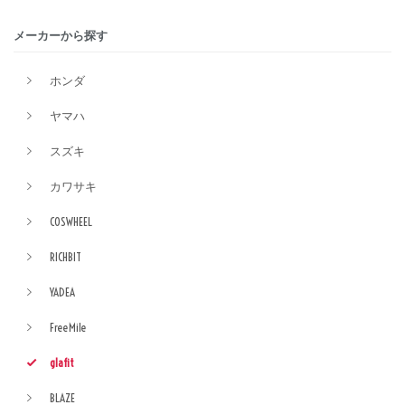
メーカーから探す
ホンダ
ヤマハ
スズキ
カワサキ
COSWHEEL
RICHBIT
YADEA
FreeMile
glafit
BLAZE