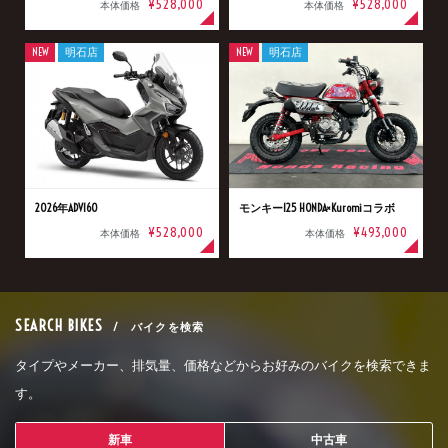
¥528,000
¥528,000
本体価格
本体価格
NEW
明石店
NEW
明石店
2026年ADV160
モンキー125 HONDA×Kuromiコラボ
¥528,000
¥493,000
本体価格
本体価格
SEARCH BIKES
/ バイクを検索
タイプやメーカー、排気量、価格などからお好みのバイクを検索できま
す。
新車
中古車