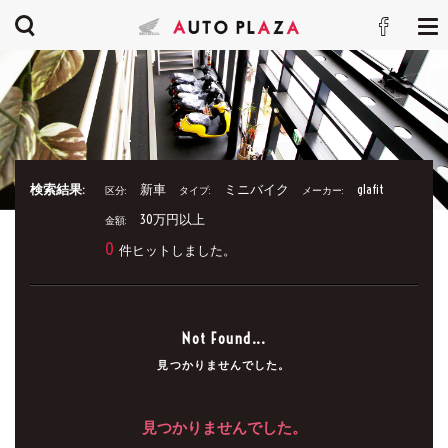
検索結果:
新車
ミニバイク
glafit
区分:
タイプ:
メーカー:
30万円以上
金額:
0
件ヒットしました。
Not Found...
見つかりませんでした。
見つかりませんでした。