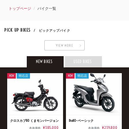
トップページ
バイク一覧
PICK UP BIKES
/ ピックアップバイク
VIEW MORE
NEW BIKES
USED BIKES
NEW
明石店
NEW
明石店
クロスカブ110 くまモンバージョン
Dio110･ベーシック
¥385,000
¥239,800
本体価格
本体価格