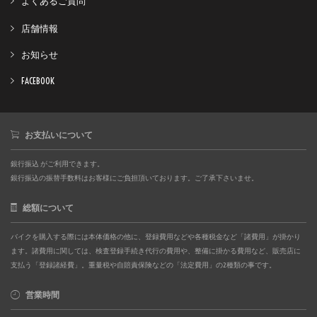
よくあるご質問
店舗情報
お知らせ
FACEBOOK
お支払いについて
銀行振込 がご利用できます。
銀行振込の振替手数料はお客様にご負担頂いております。ご了承下さいませ。
総額について
バイクを購入する際には本体価格の他に、登録費用などや各種税金など「諸費用」が掛かり
ます。諸費用に関しては、検査登録手続き代行の費用や、整備に掛かる費用など、販売店に
支払う「登録諸経費」。重量税や自賠責保険などの「法定費用」の2種類の事です。
営業時間