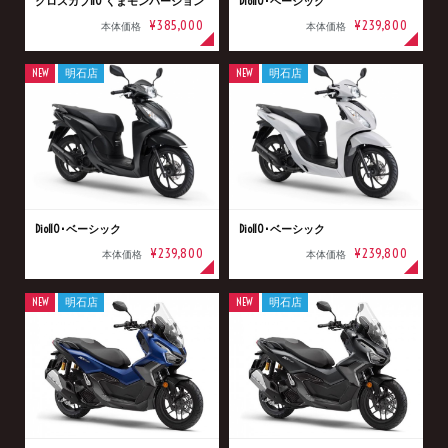
クロスカブ110 くまモンバージョン
Dio110･ベーシック
¥385,000
¥239,800
本体価格
本体価格
NEW
明石店
NEW
明石店
Dio110･ベーシック
Dio110･ベーシック
¥239,800
¥239,800
本体価格
本体価格
NEW
明石店
NEW
明石店