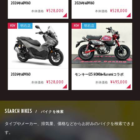
2026年ADV160
2026年ADV160
¥528,000
¥528,000
本体価格
本体価格
NEW
明石店
NEW
明石店
2026年ADV160
モンキー125 HONDA×Kuromiコラボ
¥528,000
¥493,000
本体価格
本体価格
SEARCH BIKES
/ バイクを検索
タイプやメーカー、排気量、価格などからお好みのバイクを検索できま
す。