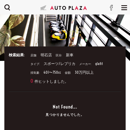
検索結果:
明石店
新車
店舗:
区分:
スポーツ/レプリカ
glafit
タイプ:
メーカー:
401〜750cc
30万円以上
排気量:
金額:
0
件ヒットしました。
Not Found...
見つかりませんでした。