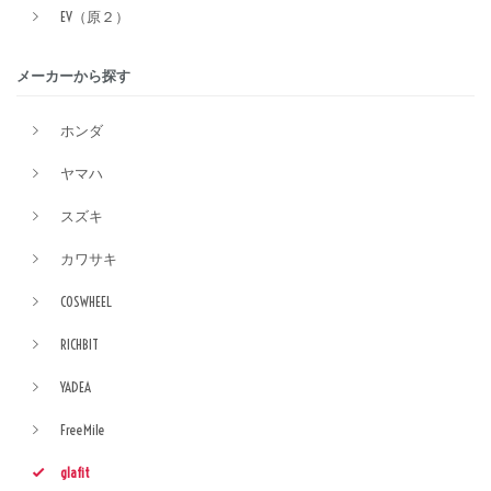
EV（原２）
メーカーから探す
ホンダ
ヤマハ
スズキ
カワサキ
COSWHEEL
RICHBIT
YADEA
FreeMile
glafit