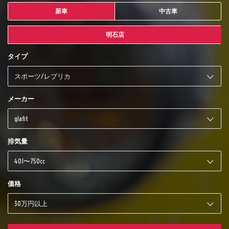
新車
中古車
明石店
タイプ
メーカー
排気量
価格