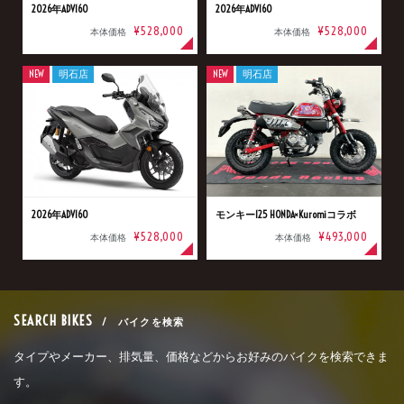
2026年ADV160
2026年ADV160
¥528,000
¥528,000
本体価格
本体価格
NEW
明石店
NEW
明石店
2026年ADV160
モンキー125 HONDA×Kuromiコラボ
¥528,000
¥493,000
本体価格
本体価格
SEARCH BIKES
/ バイクを検索
タイプやメーカー、排気量、価格などからお好みのバイクを検索できま
す。