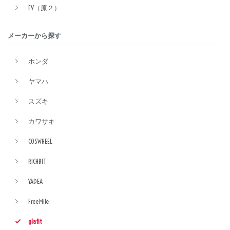
EV（原２）
メーカーから探す
ホンダ
ヤマハ
スズキ
カワサキ
COSWHEEL
RICHBIT
YADEA
FreeMile
glafit