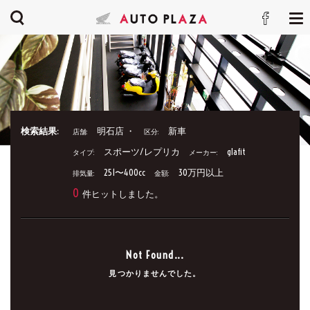
検索結果:
明石店 ・
新車
店舗:
区分:
スポーツ/レプリカ
glafit
タイプ:
メーカー:
251〜400cc
30万円以上
排気量:
金額:
0
件ヒットしました。
Not Found...
見つかりませんでした。