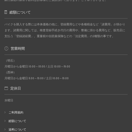
総額について
バイクを購入する際には本体価格の他に、登録費用などや各種税金など「諸費用」が掛かり
ます。諸費用に関しては、検査登録手続き代行の費用や、整備に掛かる費用など、販売店に
支払う「登録諸経費」。重量税や自賠責保険などの「法定費用」の2種類の事です。
営業時間
（明石）
月曜日から金曜日 10:00～18:00 / 土日 10:00～19:00
（西神）
月曜日から金曜日 11:00～19:00 / 土日 10:00～19:00
定休日
水曜日
ご利用規約
総額について
送料について