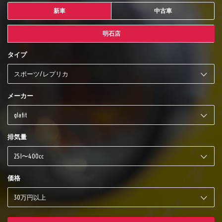
新車
中古車
明石店
タイプ
メーカー
排気量
価格