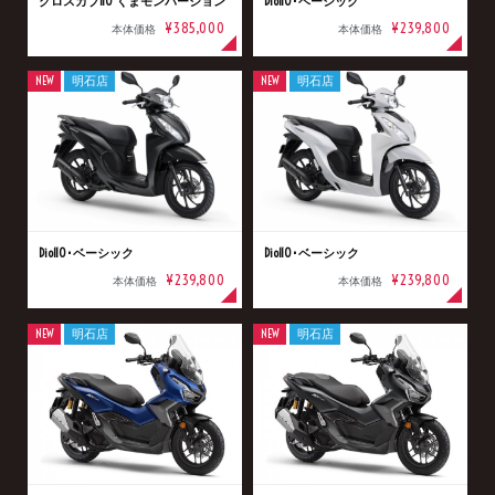
クロスカブ110 くまモンバージョン
Dio110･ベーシック
¥385,000
¥239,800
本体価格
本体価格
NEW
明石店
NEW
明石店
Dio110･ベーシック
Dio110･ベーシック
¥239,800
¥239,800
本体価格
本体価格
NEW
明石店
NEW
明石店