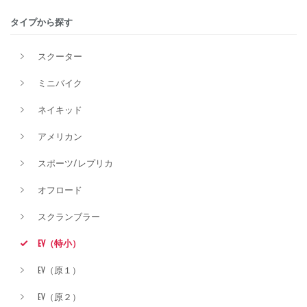
タイプから探す
排気量
スクーター
ミニバイク
価格
ネイキッド
アメリカン
スポーツ/レプリカ
オフロード
スクランブラー
EV（特小）
EV（原１）
EV（原２）