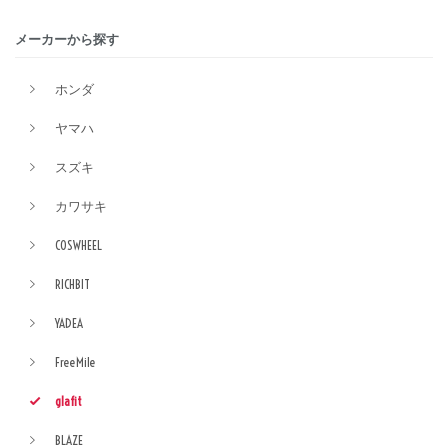
メーカーから探す
ホンダ
ヤマハ
スズキ
カワサキ
COSWHEEL
RICHBIT
YADEA
FreeMile
glafit
BLAZE