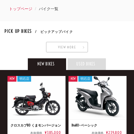
トップページ
バイク一覧
PICK UP BIKES
/ ピックアップバイク
VIEW MORE
NEW BIKES
USED BIKES
NEW
明石店
NEW
明石店
クロスカブ110 くまモンバージョン
Dio110･ベーシック
¥385,000
¥239,800
本体価格
本体価格