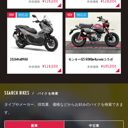
¥528,000
¥528,000
本体価格
本体価格
NEW
明石店
NEW
明石店
2026年ADV160
モンキー125 HONDA×Kuromiコラボ
¥528,000
¥493,000
本体価格
本体価格
SEARCH BIKES
/ バイクを検索
タイプやメーカー、排気量、価格などからお好みのバイクを検索できま
す。
新車
中古車