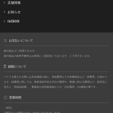
店舗情報
お知らせ
FACEBOOK
お支払いについて
銀行振込 がご利用できます。
銀行振込の振替手数料はお客様にご負担頂いております。ご了承下さいませ。
総額について
バイクを購入する際には本体価格の他に、登録費用などや各種税金など「諸費用」が掛かり
ます。諸費用に関しては、検査登録手続き代行の費用や、整備に掛かる費用など、販売店に
支払う「登録諸経費」。重量税や自賠責保険などの「法定費用」の2種類の事です。
営業時間
（明石）
月曜日から金曜日 10:00～18:00 / 土日 10:00～19:00