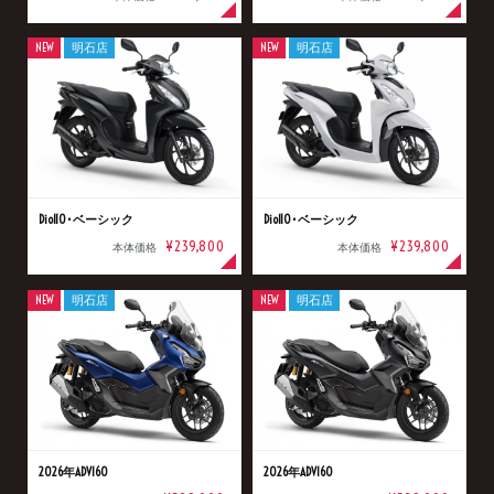
NEW
明石店
NEW
明石店
Dio110･ベーシック
Dio110･ベーシック
¥239,800
¥239,800
本体価格
本体価格
NEW
明石店
NEW
明石店
2026年ADV160
2026年ADV160