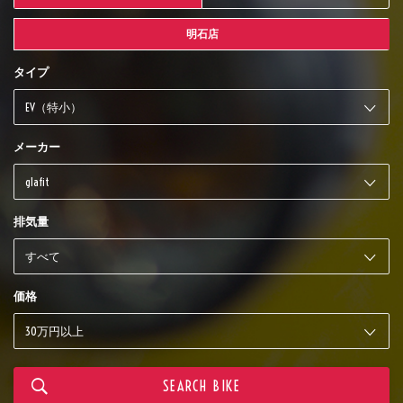
明石店
タイプ
メーカー
排気量
価格