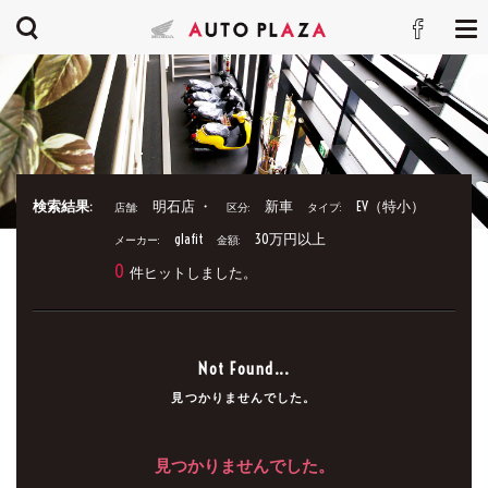
検索結果:
明石店 ・
新車
EV（特小）
店舗:
区分:
タイプ:
glafit
30万円以上
メーカー:
金額:
0
件ヒットしました。
Not Found...
見つかりませんでした。
見つかりませんでした。