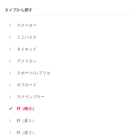
タイプから探す
排気量
スクーター
ミニバイク
価格
ネイキッド
アメリカン
スポーツ/レプリカ
オフロード
スクランブラー
EV（特小）
EV（原１）
EV（原２）