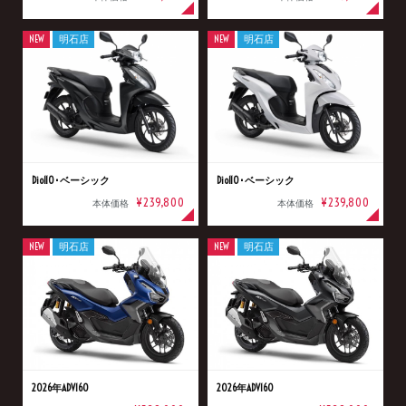
NEW
明石店
NEW
明石店
Dio110･ベーシック
Dio110･ベーシック
¥239,800
¥239,800
本体価格
本体価格
NEW
明石店
NEW
明石店
2026年ADV160
2026年ADV160