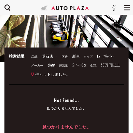
検索結果:
明石店 ・
新車
EV（特小）
店舗:
区分:
タイプ:
glafit
51〜110cc
30万円以上
メーカー:
排気量:
金額:
0
件ヒットしました。
Not Found...
見つかりませんでした。
見つかりませんでした。