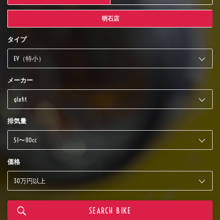
明石店
タイプ
メーカー
排気量
価格