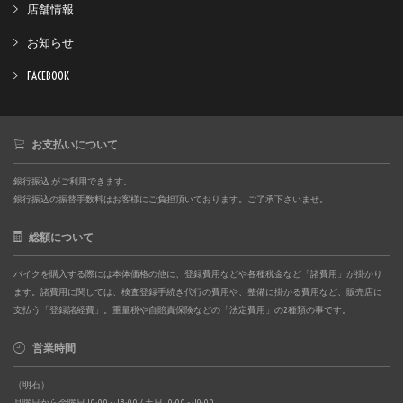
店舗情報
お知らせ
FACEBOOK
お支払いについて
銀行振込 がご利用できます。
銀行振込の振替手数料はお客様にご負担頂いております。ご了承下さいませ。
総額について
バイクを購入する際には本体価格の他に、登録費用などや各種税金など「諸費用」が掛かり
ます。諸費用に関しては、検査登録手続き代行の費用や、整備に掛かる費用など、販売店に
支払う「登録諸経費」。重量税や自賠責保険などの「法定費用」の2種類の事です。
営業時間
（明石）
月曜日から金曜日 10:00～18:00 / 土日 10:00～19:00