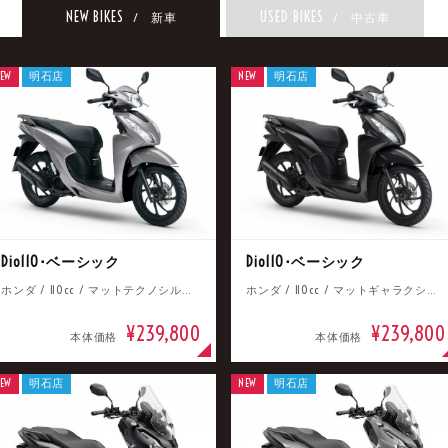
NEW BIKES
USED BIKES
/ 新車
/ 中古車
EW
明石店
NEW
明石店
Dio110･ベーシック
Dio110･ベーシック
ホンダ / 110cc / マットテクノシルバーメタリック
ホンダ / 110cc / マットギャラクシーブラックメタリック
¥239,800
¥239,800
本体価格
本体価格
EW
明石店
NEW
明石店