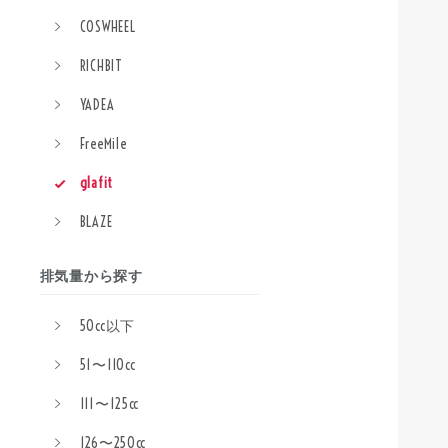
COSWHEEL
RICHBIT
YADEA
FreeMile
glafit
BLAZE
排気量から探す
50cc以下
51〜110cc
111〜125cc
126〜250cc