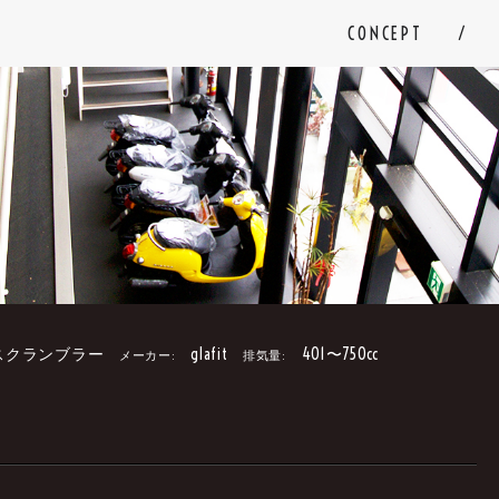
CONCEPT
スクランブラー
glafit
401〜750cc
メーカー:
排気量:
。