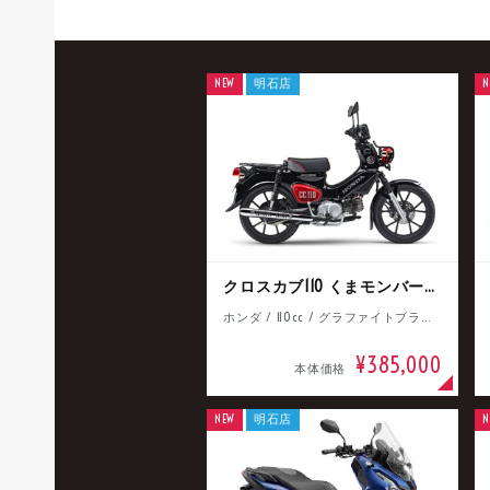
NEW
明石店
N
クロスカブ110 くまモンバージョン
ホンダ / 110cc / グラファイトブラック
¥385,000
本体価格
NEW
明石店
N