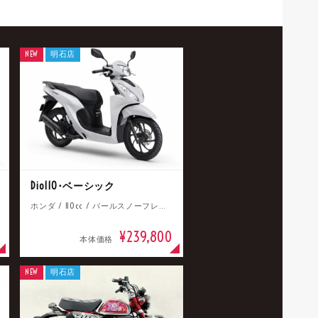
NEW
明石店
Dio110･ベーシック
ホンダ / 110cc / パールスノーフレークホワイト
¥239,800
本体価格
NEW
明石店