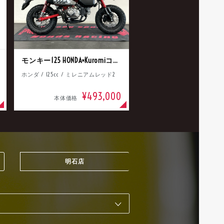
モンキー125 HONDA×Kuromiコラボ
ホンダ / 125cc / ミレニアムレッド2
¥493,000
本体価格
明石店