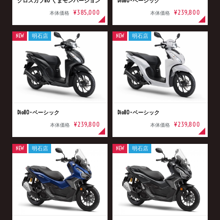
クロスカブ110 くまモンバージョン
Dio110･ベーシック
¥385,000
¥239,800
本体価格
本体価格
NEW
明石店
NEW
明石店
Dio110･ベーシック
Dio110･ベーシック
¥239,800
¥239,800
本体価格
本体価格
NEW
明石店
NEW
明石店