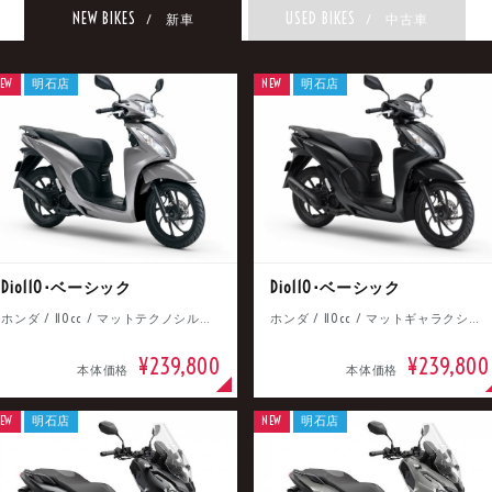
NEW BIKES
USED BIKES
/ 新車
/ 中古車
EW
明石店
NEW
明石店
Dio110･ベーシック
Dio110･ベーシック
ホンダ / 110cc / マットテクノシルバーメタリック
ホンダ / 110cc / マットギャラクシーブラックメタリック
¥239,800
¥239,800
本体価格
本体価格
EW
明石店
NEW
明石店