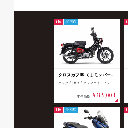
NEW
明石店
N
クロスカブ110 くまモンバージョン
ホンダ / 110cc / グラファイトブラック
¥385,000
本体価格
NEW
明石店
N