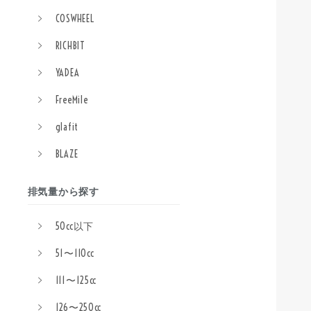
COSWHEEL
RICHBIT
YADEA
FreeMile
glafit
BLAZE
排気量から探す
50cc以下
51〜110cc
111〜125cc
126〜250cc