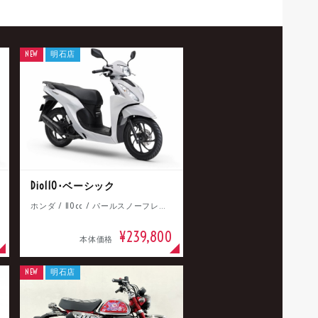
NEW
明石店
Dio110･ベーシック
ホンダ / 110cc / パールスノーフレークホワイト
¥239,800
本体価格
NEW
明石店