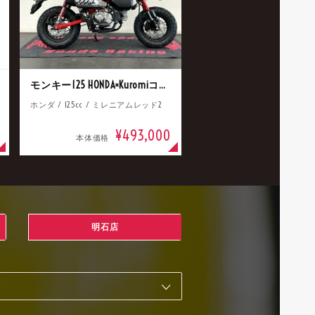
モンキー125 HONDA×Kuromiコラボ
ホンダ / 125cc / ミレニアムレッド2
¥493,000
本体価格
明石店