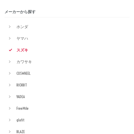
メーカーから探す
ホンダ
ヤマハ
スズキ
カワサキ
COSWHEEL
RICHBIT
YADEA
FreeMile
glafit
BLAZE