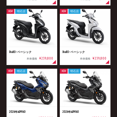
NEW
明石店
NEW
明石店
Dio110･ベーシック
Dio110･ベーシック
¥239,800
¥239,800
本体価格
本体価格
NEW
明石店
NEW
明石店
2026年ADV160
2026年ADV160