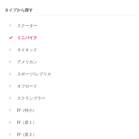
タイプから探す
排気量
スクーター
ミニバイク
価格
ネイキッド
アメリカン
スポーツ/レプリカ
オフロード
スクランブラー
EV（特小）
EV（原１）
EV（原２）