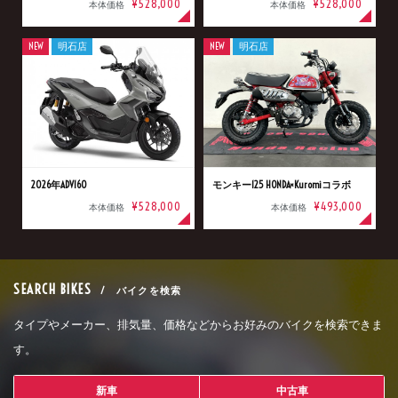
¥528,000
¥528,000
本体価格
本体価格
NEW
明石店
NEW
明石店
2026年ADV160
モンキー125 HONDA×Kuromiコラボ
¥528,000
¥493,000
本体価格
本体価格
SEARCH BIKES
/ バイクを検索
タイプやメーカー、排気量、価格などからお好みのバイクを検索できま
す。
新車
中古車