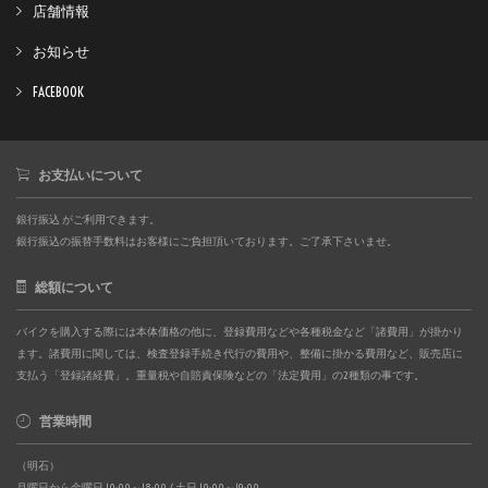
店舗情報
お知らせ
FACEBOOK
お支払いについて
銀行振込 がご利用できます。
銀行振込の振替手数料はお客様にご負担頂いております。ご了承下さいませ。
総額について
バイクを購入する際には本体価格の他に、登録費用などや各種税金など「諸費用」が掛かり
ます。諸費用に関しては、検査登録手続き代行の費用や、整備に掛かる費用など、販売店に
支払う「登録諸経費」。重量税や自賠責保険などの「法定費用」の2種類の事です。
営業時間
（明石）
月曜日から金曜日 10:00～18:00 / 土日 10:00～19:00