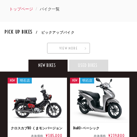
トップページ
バイク一覧
PICK UP BIKES
/ ピックアップバイク
VIEW MORE
NEW BIKES
USED BIKES
NEW
明石店
NEW
明石店
クロスカブ110 くまモンバージョン
Dio110･ベーシック
¥385,000
¥239,800
本体価格
本体価格