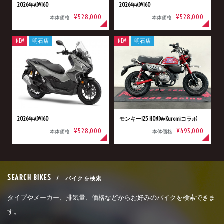
2026年ADV160
2026年ADV160
¥528,000
¥528,000
本体価格
本体価格
NEW
明石店
NEW
明石店
2026年ADV160
モンキー125 HONDA×Kuromiコラボ
¥528,000
¥493,000
本体価格
本体価格
SEARCH BIKES
/ バイクを検索
タイプやメーカー、排気量、価格などからお好みのバイクを検索できま
す。