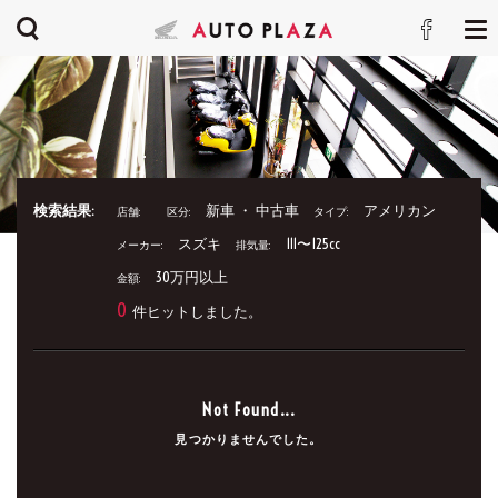
検索結果:
新車 ・ 中古車
アメリカン
店舗:
区分:
タイプ:
スズキ
111〜125cc
メーカー:
排気量:
30万円以上
金額:
0
件ヒットしました。
Not Found...
見つかりませんでした。