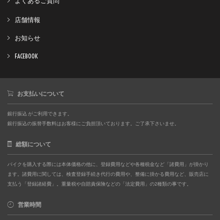
よくあるご質問
店舗情報
お知らせ
FACEBOOK
お支払いについて
銀行振込 がご利用できます。
銀行振込の振替手数料はお客様にご負担頂いております。ご了承下さいませ。
総額について
バイクを購入する際には本体価格の他に、登録費用などや各種税金など「諸費用」が掛かり
ます。諸費用に関しては、検査登録手続き代行の費用や、整備に掛かる費用など、販売店に
支払う「登録諸経費」。重量税や自賠責保険などの「法定費用」の2種類の事です。
営業時間