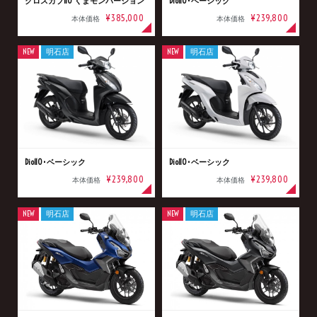
クロスカブ110 くまモンバージョン
Dio110･ベーシック
¥385,000
¥239,800
本体価格
本体価格
NEW
明石店
NEW
明石店
Dio110･ベーシック
Dio110･ベーシック
¥239,800
¥239,800
本体価格
本体価格
NEW
明石店
NEW
明石店