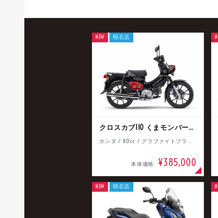
NEW
明石店
N
クロスカブ110 くまモンバージョン
ホンダ / 110cc / グラファイトブラック
¥385,000
本体価格
NEW
明石店
N