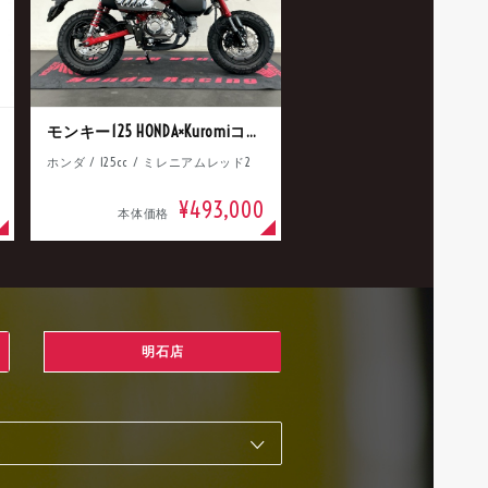
モンキー125 HONDA×Kuromiコラボ
ホンダ / 125cc / ミレニアムレッド2
¥493,000
本体価格
明石店