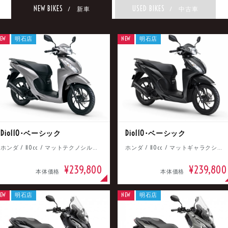
NEW BIKES
USED BIKES
/ 新車
/ 中古車
EW
明石店
NEW
明石店
Dio110･ベーシック
Dio110･ベーシック
ホンダ / 110cc / マットテクノシルバーメタリック
ホンダ / 110cc / マットギャラクシーブラックメタリック
¥239,800
¥239,800
本体価格
本体価格
EW
明石店
NEW
明石店