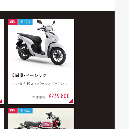
NEW
明石店
Dio110･ベーシック
ホンダ / 110cc / パールスノーフレークホワイト
¥239,800
本体価格
NEW
明石店