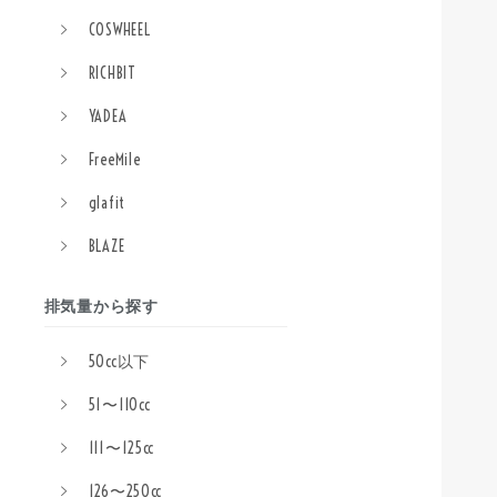
COSWHEEL
RICHBIT
YADEA
FreeMile
glafit
BLAZE
排気量から探す
50cc以下
51〜110cc
111〜125cc
126〜250cc