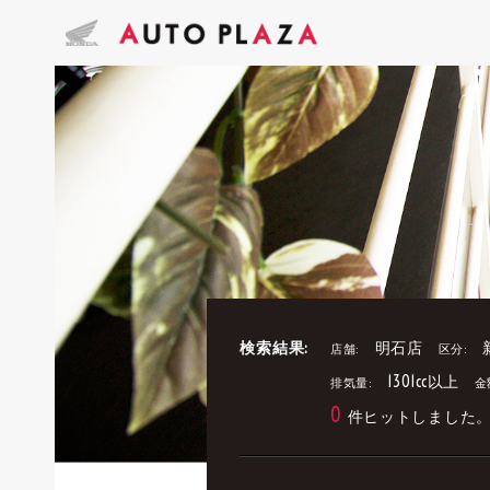
検索結果:
明石店
店舗:
区分:
1301cc以上
排気量:
金
0
件ヒットしました