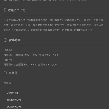
総額について
バイクを購入する際には本体価格の他に、登録費用などや各種税金など「諸費用」が掛かり
ます。諸費用に関しては、検査登録手続き代行の費用や、整備に掛かる費用など、販売店に
支払う「登録諸経費」。重量税や自賠責保険などの「法定費用」の2種類の事です。
営業時間
（明石）
月曜日から金曜日 10:00～18:00 / 土日 10:00～19:00
（西神）
月曜日から金曜日 11:00～19:00 / 土日 10:00～19:00
定休日
水曜日
ご利用規約
総額について
送料について