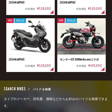
2026年ADV160
2026年ADV160
¥528,000
¥528,000
本体価格
本体価格
NEW
明石店
NEW
明石店
2026年ADV160
モンキー125 HONDA×Kuromiコラボ
¥528,000
¥493,000
本体価格
本体価格
SEARCH BIKES
/ バイクを検索
タイプやメーカー、排気量、価格などからお好みのバイクを検索できま
す。