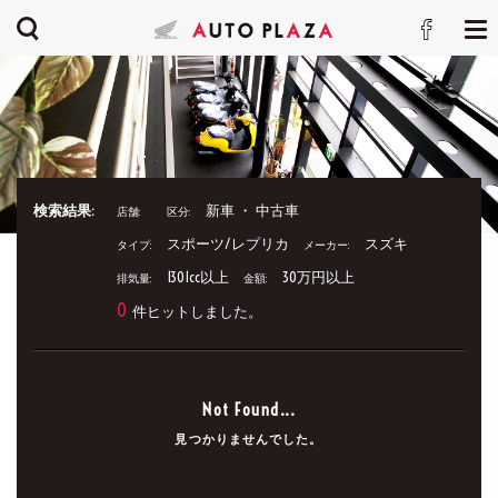
検索結果:
新車 ・ 中古車
店舗:
区分:
スポーツ/レプリカ
スズキ
タイプ:
メーカー:
1301cc以上
30万円以上
排気量:
金額:
0
件ヒットしました。
Not Found...
見つかりませんでした。