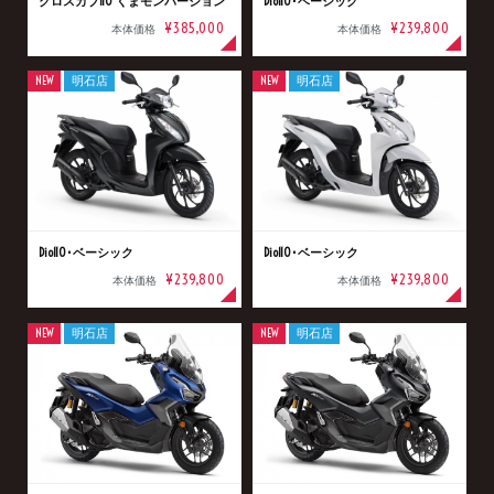
クロスカブ110 くまモンバージョン
Dio110･ベーシック
¥385,000
¥239,800
本体価格
本体価格
NEW
明石店
NEW
明石店
Dio110･ベーシック
Dio110･ベーシック
¥239,800
¥239,800
本体価格
本体価格
NEW
明石店
NEW
明石店