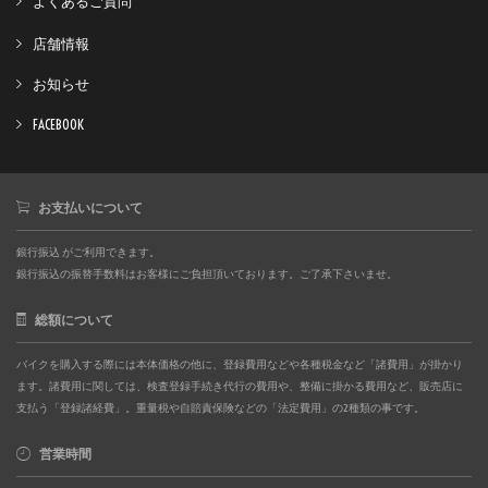
よくあるご質問
店舗情報
お知らせ
FACEBOOK
お支払いについて
銀行振込 がご利用できます。
銀行振込の振替手数料はお客様にご負担頂いております。ご了承下さいませ。
総額について
バイクを購入する際には本体価格の他に、登録費用などや各種税金など「諸費用」が掛かり
ます。諸費用に関しては、検査登録手続き代行の費用や、整備に掛かる費用など、販売店に
支払う「登録諸経費」。重量税や自賠責保険などの「法定費用」の2種類の事です。
営業時間