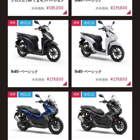
クロスカブ110 くまモンバージョン
Dio110･ベーシック
¥385,000
¥239,800
本体価格
本体価格
NEW
明石店
NEW
明石店
Dio110･ベーシック
Dio110･ベーシック
¥239,800
¥239,800
本体価格
本体価格
NEW
明石店
NEW
明石店