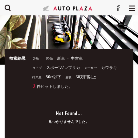
検索結果:
新車 ・ 中古車
店舗:
区分:
スポーツ/レプリカ
カワサキ
タイプ:
メーカー:
50cc以下
30万円以上
排気量:
金額:
0
件ヒットしました。
Not Found...
見つかりませんでした。