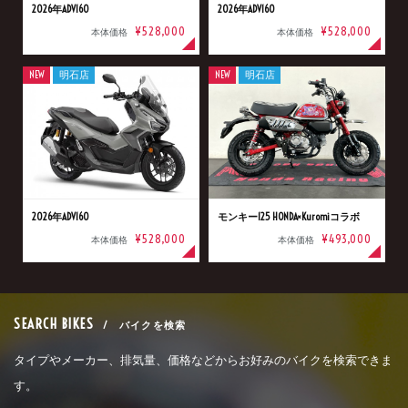
2026年ADV160
2026年ADV160
¥528,000
¥528,000
本体価格
本体価格
NEW
明石店
NEW
明石店
2026年ADV160
モンキー125 HONDA×Kuromiコラボ
¥528,000
¥493,000
本体価格
本体価格
SEARCH BIKES
/ バイクを検索
タイプやメーカー、排気量、価格などからお好みのバイクを検索できま
す。