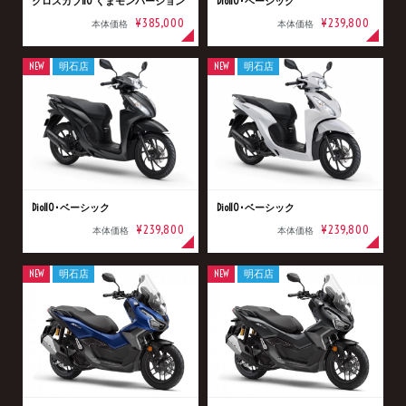
クロスカブ110 くまモンバージョン
Dio110･ベーシック
¥385,000
¥239,800
本体価格
本体価格
NEW
明石店
NEW
明石店
Dio110･ベーシック
Dio110･ベーシック
¥239,800
¥239,800
本体価格
本体価格
NEW
明石店
NEW
明石店