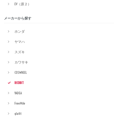
EV（原２）
メーカーから探す
ホンダ
ヤマハ
スズキ
カワサキ
COSWHEEL
RICHBIT
YADEA
FreeMile
glafit