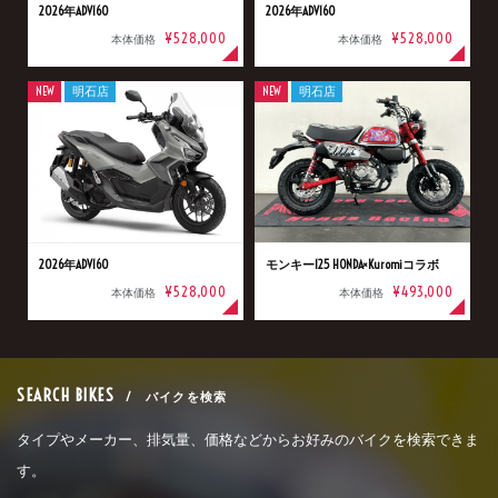
2026年ADV160
2026年ADV160
¥528,000
¥528,000
本体価格
本体価格
NEW
明石店
NEW
明石店
2026年ADV160
モンキー125 HONDA×Kuromiコラボ
¥528,000
¥493,000
本体価格
本体価格
SEARCH BIKES
/ バイクを検索
タイプやメーカー、排気量、価格などからお好みのバイクを検索できま
す。