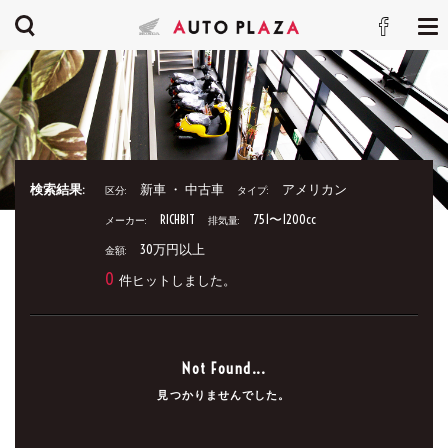
検索結果:
新車 ・ 中古車
アメリカン
区分:
タイプ:
RICHBIT
751〜1200cc
メーカー:
排気量:
30万円以上
金額:
0
件ヒットしました。
Not Found...
見つかりませんでした。