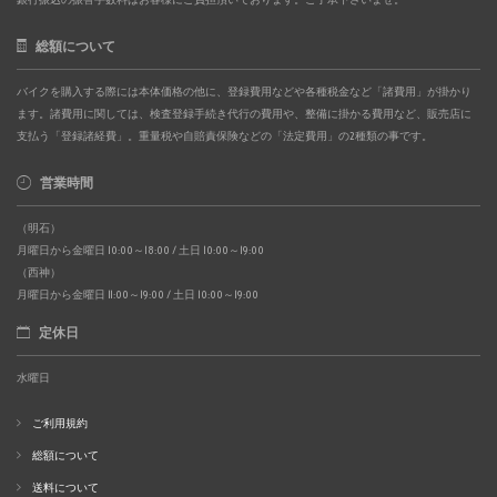
総額について
バイクを購入する際には本体価格の他に、登録費用などや各種税金など「諸費用」が掛かり
ます。諸費用に関しては、検査登録手続き代行の費用や、整備に掛かる費用など、販売店に
支払う「登録諸経費」。重量税や自賠責保険などの「法定費用」の2種類の事です。
営業時間
（明石）
月曜日から金曜日 10:00～18:00 / 土日 10:00～19:00
（西神）
月曜日から金曜日 11:00～19:00 / 土日 10:00～19:00
定休日
水曜日
ご利用規約
総額について
送料について