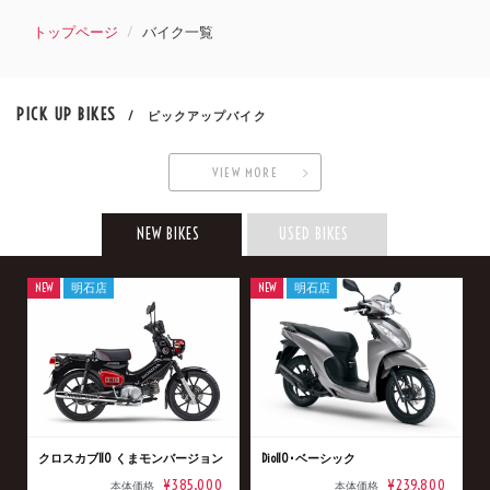
トップページ
バイク一覧
PICK UP BIKES
/ ピックアップバイク
VIEW MORE
NEW BIKES
USED BIKES
NEW
明石店
NEW
明石店
クロスカブ110 くまモンバージョン
Dio110･ベーシック
¥385,000
¥239,800
本体価格
本体価格