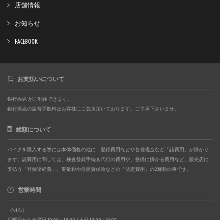
店舗情報
お知らせ
FACEBOOK
お支払いについて
銀行振込 がご利用できます。
銀行振込の振替手数料はお客様にご負担頂いております。ご了承下さいませ。
総額について
バイクを購入する際には本体価格の他に、登録費用などや各種税金など「諸費用」が掛かり
ます。諸費用に関しては、検査登録手続き代行の費用や、整備に掛かる費用など、販売店に
支払う「登録諸経費」。重量税や自賠責保険などの「法定費用」の2種類の事です。
営業時間
（明石）
月曜日から金曜日 10:00～18:00 / 土日 10:00～19:00