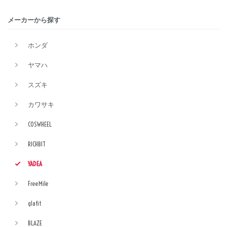
メーカーから探す
ホンダ
ヤマハ
スズキ
カワサキ
COSWHEEL
RICHBIT
YADEA
FreeMile
glafit
BLAZE