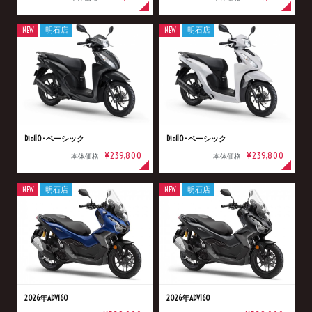
NEW
明石店
NEW
明石店
Dio110･ベーシック
Dio110･ベーシック
¥239,800
¥239,800
本体価格
本体価格
NEW
明石店
NEW
明石店
2026年ADV160
2026年ADV160