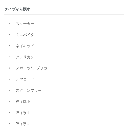
タイプから探す
排気量
スクーター
ミニバイク
価格
ネイキッド
アメリカン
スポーツ/レプリカ
オフロード
スクランブラー
EV（特小）
EV（原１）
EV（原２）