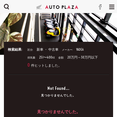
検索結果:
新車 ・ 中古車
YADEA
区分:
メーカー:
251〜400cc
20万円～30万円以下
排気量:
金額:
0
件ヒットしました。
Not Found...
見つかりませんでした。
見つかりませんでした。