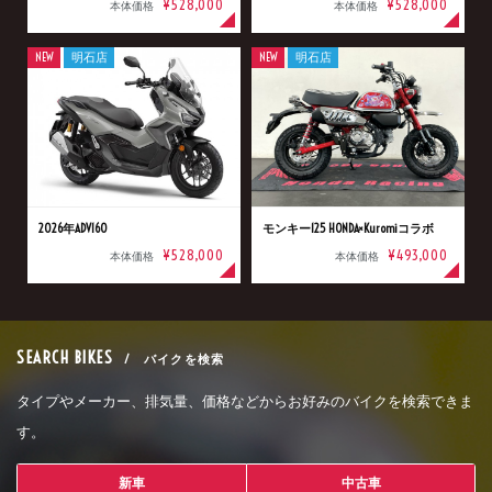
¥528,000
¥528,000
本体価格
本体価格
NEW
明石店
NEW
明石店
2026年ADV160
モンキー125 HONDA×Kuromiコラボ
¥528,000
¥493,000
本体価格
本体価格
SEARCH BIKES
/ バイクを検索
タイプやメーカー、排気量、価格などからお好みのバイクを検索できま
す。
新車
中古車