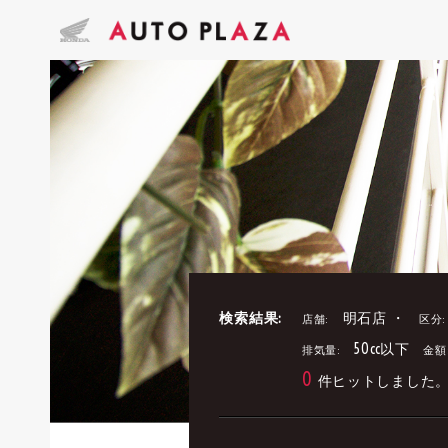
検索結果:
明石店 ・
店舗:
区分:
50cc以下
排気量:
金額
0
件ヒットしました