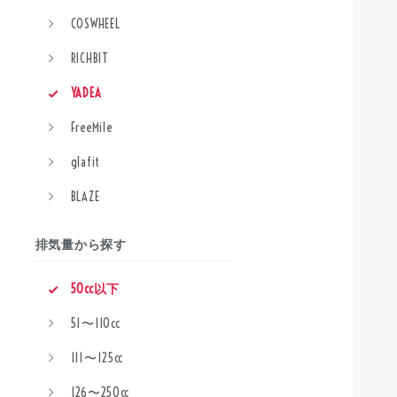
COSWHEEL
RICHBIT
YADEA
FreeMile
glafit
BLAZE
排気量から探す
50cc以下
51〜110cc
111〜125cc
126〜250cc