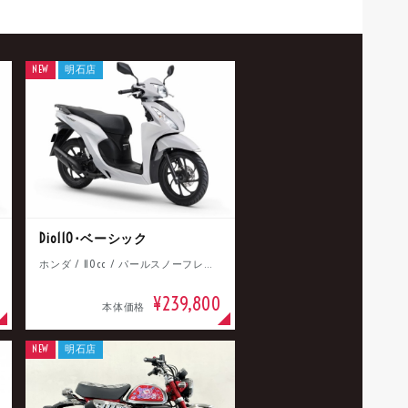
NEW
明石店
Dio110･ベーシック
ホンダ / 110cc / パールスノーフレークホワイト
¥239,800
本体価格
NEW
明石店