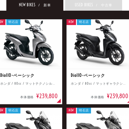
NEW BIKES
USED BIKES
/ 新車
/ 中古車
EW
明石店
NEW
明石店
Dio110･ベーシック
Dio110･ベーシック
ホンダ / 110cc / マットテクノシルバーメタリック
ホンダ / 110cc / マットギャラクシーブラックメタリック
¥239,800
¥239,800
本体価格
本体価格
EW
明石店
NEW
明石店