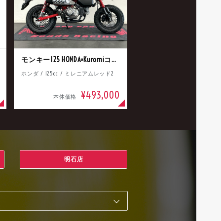
モンキー125 HONDA×Kuromiコラボ
ホンダ / 125cc / ミレニアムレッド2
¥493,000
本体価格
明石店