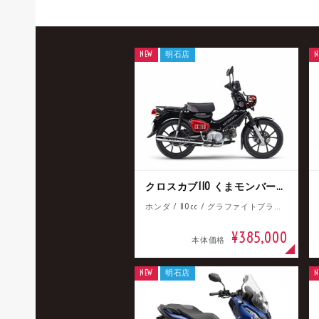
NEW
明石店
N
クロスカブ110 くまモンバージョン
ホンダ / 110cc / グラファイトブラック
¥385,000
本体価格
NEW
明石店
N