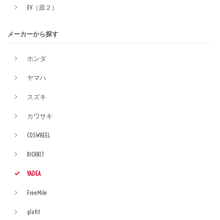
EV（原２）
メーカーから探す
ホンダ
ヤマハ
スズキ
カワサキ
COSWHEEL
RICHBIT
YADEA
FreeMile
glafit