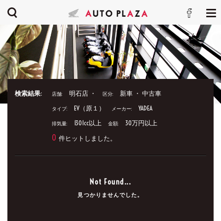
検索結果:
明石店 ・
新車 ・ 中古車
店舗:
区分:
EV（原１）
YADEA
タイプ:
メーカー:
1301cc以上
30万円以上
排気量:
金額:
0
件ヒットしました。
Not Found...
見つかりませんでした。