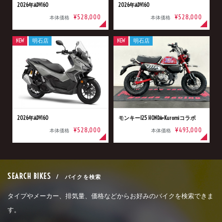
2026年ADV160
2026年ADV160
¥528,000
¥528,000
本体価格
本体価格
NEW
明石店
NEW
明石店
2026年ADV160
モンキー125 HONDA×Kuromiコラボ
¥528,000
¥493,000
本体価格
本体価格
SEARCH BIKES
/ バイクを検索
タイプやメーカー、排気量、価格などからお好みのバイクを検索できま
す。