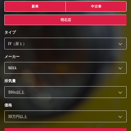
新車
中古車
明石店
タイプ
メーカー
排気量
価格