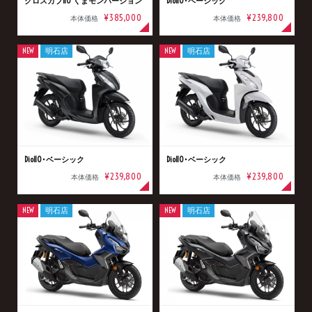
クロスカブ110 くまモンバージョン
Dio110･ベーシック
¥385,000
¥239,800
本体価格
本体価格
NEW
明石店
NEW
明石店
Dio110･ベーシック
Dio110･ベーシック
¥239,800
¥239,800
本体価格
本体価格
NEW
明石店
NEW
明石店