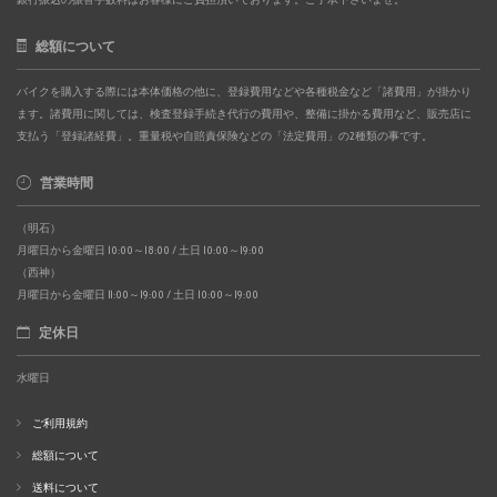
総額について
バイクを購入する際には本体価格の他に、登録費用などや各種税金など「諸費用」が掛かり
ます。諸費用に関しては、検査登録手続き代行の費用や、整備に掛かる費用など、販売店に
支払う「登録諸経費」。重量税や自賠責保険などの「法定費用」の2種類の事です。
営業時間
（明石）
月曜日から金曜日 10:00～18:00 / 土日 10:00～19:00
（西神）
月曜日から金曜日 11:00～19:00 / 土日 10:00～19:00
定休日
水曜日
ご利用規約
総額について
送料について