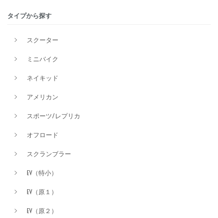
タイプから探す
排気量
スクーター
ミニバイク
価格
ネイキッド
アメリカン
スポーツ/レプリカ
オフロード
スクランブラー
EV（特小）
EV（原１）
EV（原２）