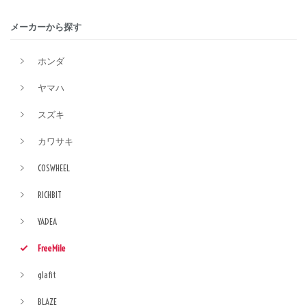
メーカーから探す
ホンダ
ヤマハ
スズキ
カワサキ
COSWHEEL
RICHBIT
YADEA
FreeMile
glafit
BLAZE