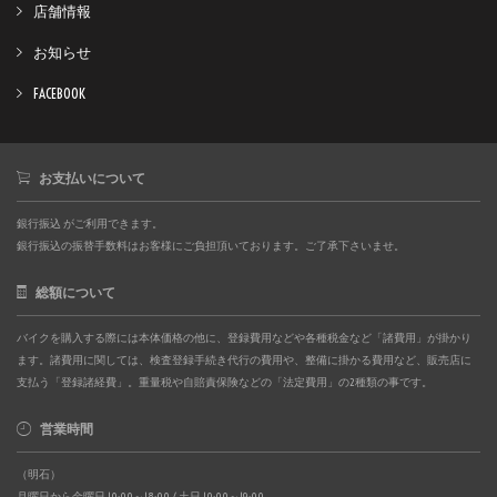
店舗情報
お知らせ
FACEBOOK
お支払いについて
銀行振込 がご利用できます。
銀行振込の振替手数料はお客様にご負担頂いております。ご了承下さいませ。
総額について
バイクを購入する際には本体価格の他に、登録費用などや各種税金など「諸費用」が掛かり
ます。諸費用に関しては、検査登録手続き代行の費用や、整備に掛かる費用など、販売店に
支払う「登録諸経費」。重量税や自賠責保険などの「法定費用」の2種類の事です。
営業時間
（明石）
月曜日から金曜日 10:00～18:00 / 土日 10:00～19:00