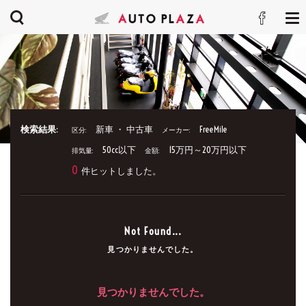
検索結果:
新車 ・ 中古車
FreeMile
区分:
メーカー:
50cc以下
15万円～20万円以下
排気量:
金額:
0
件ヒットしました。
Not Found...
見つかりませんでした。
見つかりませんでした。