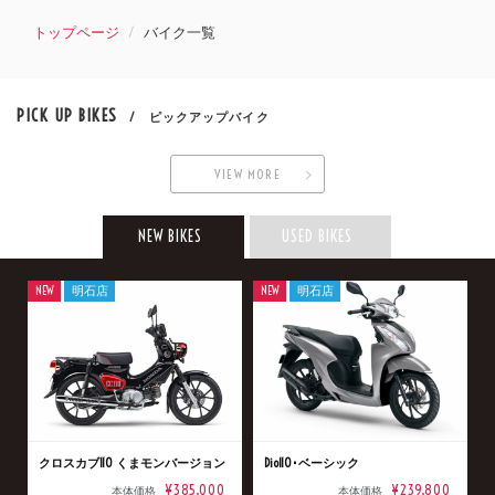
トップページ
バイク一覧
PICK UP BIKES
/ ピックアップバイク
VIEW MORE
NEW BIKES
USED BIKES
NEW
明石店
NEW
明石店
クロスカブ110 くまモンバージョン
Dio110･ベーシック
¥385,000
¥239,800
本体価格
本体価格