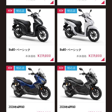
NEW
明石店
NEW
明石店
Dio110･ベーシック
Dio110･ベーシック
¥239,800
¥239,800
本体価格
本体価格
NEW
明石店
NEW
明石店
2026年ADV160
2026年ADV160