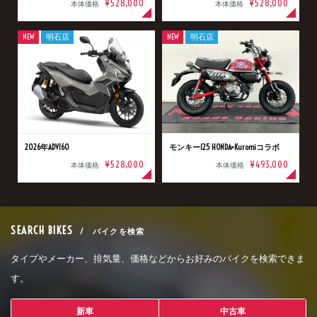
¥528,000
¥528,000
本体価格
本体価格
NEW
明石店
NEW
明石店
2026年ADV160
モンキー125 HONDA×Kuromiコラボ
¥528,000
¥493,000
本体価格
本体価格
SEARCH BIKES
/ バイクを検索
タイプやメーカー、排気量、価格などからお好みのバイクを検索できま
す。
新車
中古車