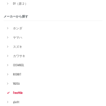
EV（原２）
メーカーから探す
ホンダ
ヤマハ
スズキ
カワサキ
COSWHEEL
RICHBIT
YADEA
FreeMile
glafit