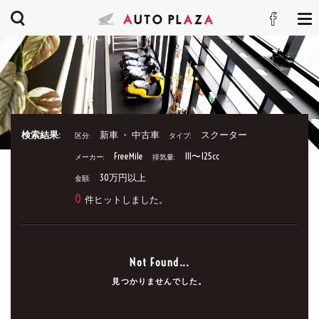
検索結果:
新車 ・ 中古車
スクーター
区分:
タイプ:
FreeMile
111〜125cc
メーカー:
排気量:
30万円以上
金額:
0
件ヒットしました。
Not Found...
見つかりませんでした。