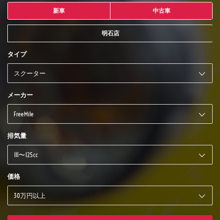
新車
中古車
明石店
タイプ
メーカー
排気量
価格