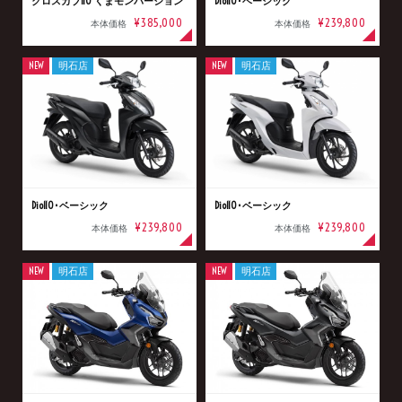
クロスカブ110 くまモンバージョン
Dio110･ベーシック
¥385,000
¥239,800
本体価格
本体価格
NEW
明石店
NEW
明石店
Dio110･ベーシック
Dio110･ベーシック
¥239,800
¥239,800
本体価格
本体価格
NEW
明石店
NEW
明石店