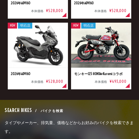
2026年ADV160
2026年ADV160
¥528,000
¥528,000
本体価格
本体価格
NEW
明石店
NEW
明石店
2026年ADV160
モンキー125 HONDA×Kuromiコラボ
¥528,000
¥493,000
本体価格
本体価格
SEARCH BIKES
/ バイクを検索
タイプやメーカー、排気量、価格などからお好みのバイクを検索できま
す。