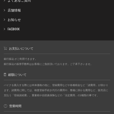
よくあるご質問
店舗情報
お知らせ
FACEBOOK
お支払いについて
銀行振込 がご利用できます。
銀行振込の振替手数料はお客様にご負担頂いております。ご了承下さいませ。
総額について
バイクを購入する際には本体価格の他に、登録費用などや各種税金など「諸費用」が掛かり
ます。諸費用に関しては、検査登録手続き代行の費用や、整備に掛かる費用など、販売店に
支払う「登録諸経費」。重量税や自賠責保険などの「法定費用」の2種類の事です。
営業時間