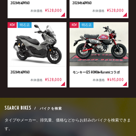
2026年ADV160
2026年ADV160
¥528,000
¥528,000
本体価格
本体価格
NEW
明石店
NEW
明石店
2026年ADV160
モンキー125 HONDA×Kuromiコラボ
¥528,000
¥493,000
本体価格
本体価格
SEARCH BIKES
/ バイクを検索
タイプやメーカー、排気量、価格などからお好みのバイクを検索できま
す。