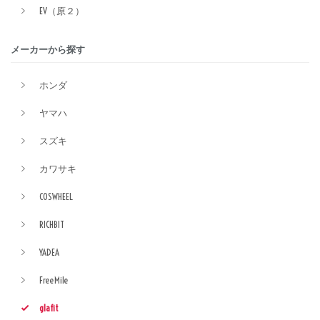
EV（原２）
メーカーから探す
ホンダ
ヤマハ
スズキ
カワサキ
COSWHEEL
RICHBIT
YADEA
FreeMile
glafit