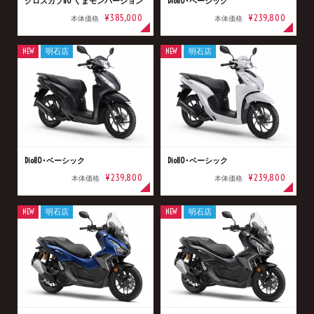
クロスカブ110 くまモンバージョン
Dio110･ベーシック
¥385,000
¥239,800
本体価格
本体価格
NEW
明石店
NEW
明石店
Dio110･ベーシック
Dio110･ベーシック
¥239,800
¥239,800
本体価格
本体価格
NEW
明石店
NEW
明石店