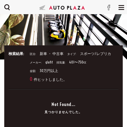
検索結果:
新車 ・ 中古車
スポーツ/レプリカ
区分:
タイプ:
glafit
401〜750cc
メーカー:
排気量:
30万円以上
金額:
0
件ヒットしました。
Not Found...
見つかりませんでした。