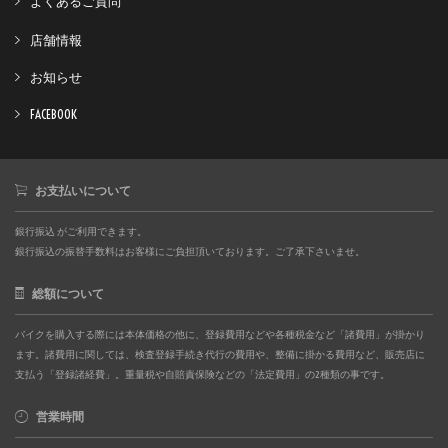
よくあるご質問
店舗情報
お知らせ
FACEBOOK
お支払いについて
銀行振込 がご利用できます。
銀行振込の振替手数料はお客様にご負担頂いております。ご了承下さいませ。
総額について
バイクを購入する際には本体価格の他に、登録費用などや各種税金など「諸費用」が掛かり
ます。諸費用に関しては、検査登録手続き代行の費用や、整備に掛かる費用など、販売店に
支払う「登録諸経費」。重量税や自賠責保険などの「法定費用」の2種類の事です。
営業時間