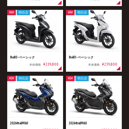
NEW
明石店
NEW
明石店
Dio110･ベーシック
Dio110･ベーシック
¥239,800
¥239,800
本体価格
本体価格
NEW
明石店
NEW
明石店
2026年ADV160
2026年ADV160