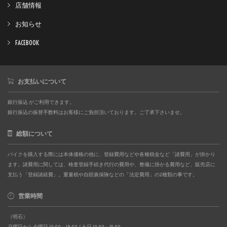
店舗情報
お知らせ
FACEBOOK
お支払いについて
銀行振込 がご利用できます。
銀行振込の振替手数料はお客様にご負担頂いております。ご了承下さいませ。
総額について
バイクを購入する際には本体価格の他に、登録費用などや各種税金など「諸費用」が掛かり
ます。諸費用に関しては、検査登録手続き代行の費用や、整備に掛かる費用など、販売店に
支払う「登録諸経費」。重量税や自賠責保険などの「法定費用」の2種類の事です。
営業時間
（明石）
月曜日から金曜日 10:00～18:00 / 土日 10:00～19:00