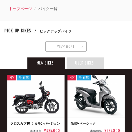
トップページ
バイク一覧
PICK UP BIKES
/ ピックアップバイク
VIEW MORE
NEW BIKES
USED BIKES
NEW
明石店
NEW
明石店
クロスカブ110 くまモンバージョン
Dio110･ベーシック
¥385,000
¥239,800
本体価格
本体価格