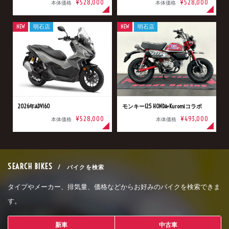
¥528,000
¥528,000
本体価格
本体価格
NEW
明石店
NEW
明石店
2026年ADV160
モンキー125 HONDA×Kuromiコラボ
¥528,000
¥493,000
本体価格
本体価格
SEARCH BIKES
/ バイクを検索
タイプやメーカー、排気量、価格などからお好みのバイクを検索できま
す。
新車
中古車