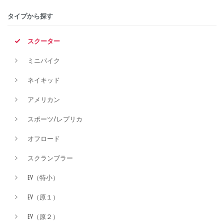
タイプから探す
排気量
スクーター
ミニバイク
価格
ネイキッド
アメリカン
スポーツ/レプリカ
オフロード
スクランブラー
EV（特小）
EV（原１）
EV（原２）