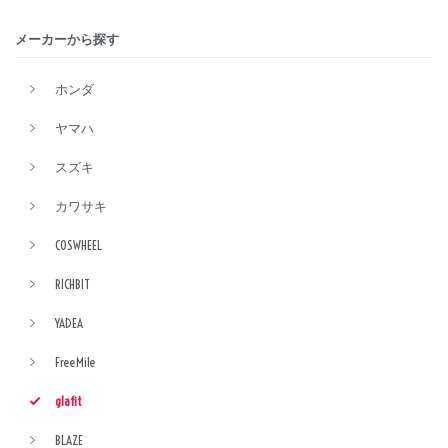
メーカーから探す
ホンダ
ヤマハ
スズキ
カワサキ
COSWHEEL
RICHBIT
YADEA
FreeMile
glafit
BLAZE