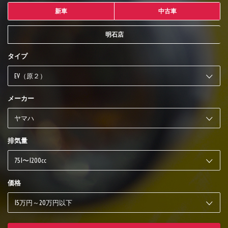
新車
中古車
明石店
タイプ
メーカー
排気量
価格