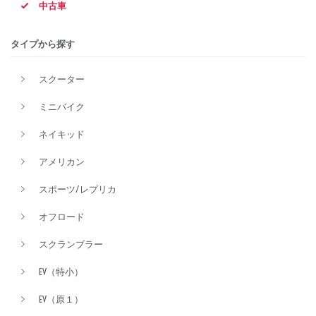
中古車
排気量
タイプから探す
スクーター
価格
ミニバイク
ネイキッド
アメリカン
スポーツ/レプリカ
オフロード
スクランブラー
EV（特小）
EV（原１）