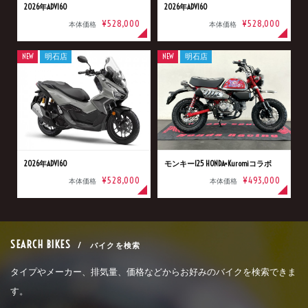
2026年ADV160
2026年ADV160
¥528,000
¥528,000
本体価格
本体価格
NEW
明石店
NEW
明石店
2026年ADV160
モンキー125 HONDA×Kuromiコラボ
¥528,000
¥493,000
本体価格
本体価格
SEARCH BIKES
/ バイクを検索
タイプやメーカー、排気量、価格などからお好みのバイクを検索できま
す。