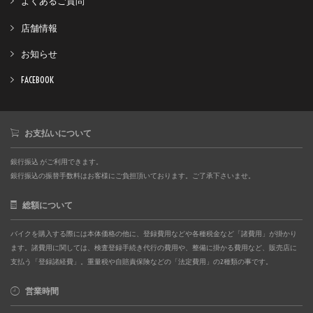
よくあるご質問
店舗情報
お知らせ
FACEBOOK
お支払いについて
銀行振込 がご利用できます。
銀行振込の振替手数料はお客様にご負担頂いております。ご了承下さいませ。
総額について
バイクを購入する際には本体価格の他に、登録費用などや各種税金など「諸費用」が掛かり
ます。諸費用に関しては、検査登録手続き代行の費用や、整備に掛かる費用など、販売店に
支払う「登録諸経費」。重量税や自賠責保険などの「法定費用」の2種類の事です。
営業時間