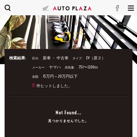
検索結果:
新車 ・ 中古車
EV（原２）
区分:
タイプ:
ヤマハ
751〜1200cc
メーカー:
排気量:
15万円～20万円以下
金額:
0
件ヒットしました。
Not Found...
見つかりませんでした。