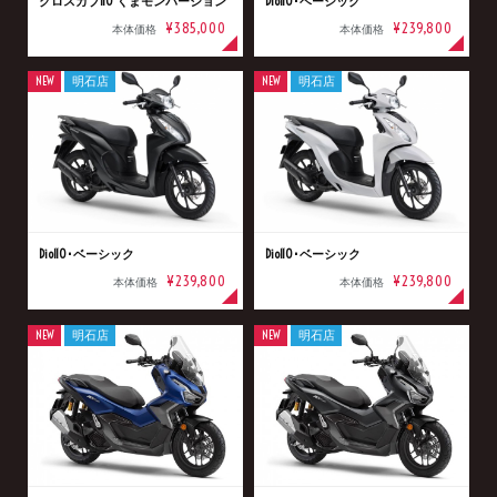
クロスカブ110 くまモンバージョン
Dio110･ベーシック
¥385,000
¥239,800
本体価格
本体価格
NEW
明石店
NEW
明石店
Dio110･ベーシック
Dio110･ベーシック
¥239,800
¥239,800
本体価格
本体価格
NEW
明石店
NEW
明石店