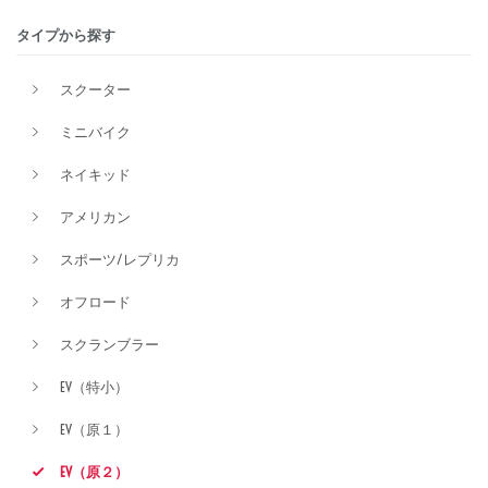
タイプから探す
排気量
スクーター
ミニバイク
価格
ネイキッド
アメリカン
スポーツ/レプリカ
オフロード
スクランブラー
EV（特小）
EV（原１）
EV（原２）