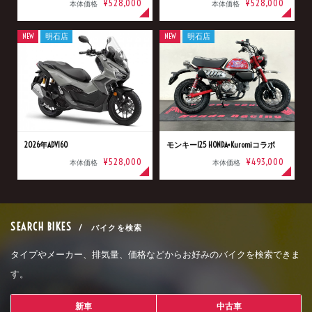
¥528,000
¥528,000
本体価格
本体価格
NEW
明石店
NEW
明石店
2026年ADV160
モンキー125 HONDA×Kuromiコラボ
¥528,000
¥493,000
本体価格
本体価格
SEARCH BIKES
/ バイクを検索
タイプやメーカー、排気量、価格などからお好みのバイクを検索できま
す。
新車
中古車