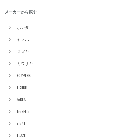
メーカーから探す
ホンダ
ヤマハ
スズキ
カワサキ
COSWHEEL
RICHBIT
YADEA
FreeMile
glafit
BLAZE