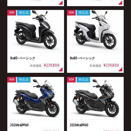
NEW
明石店
NEW
明石店
Dio110･ベーシック
Dio110･ベーシック
¥239,800
¥239,800
本体価格
本体価格
NEW
明石店
NEW
明石店
2026年ADV160
2026年ADV160