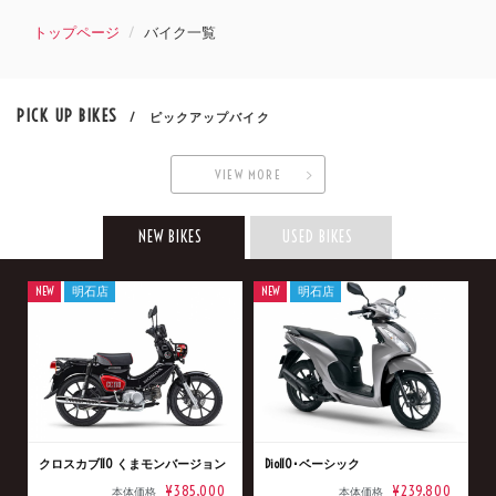
トップページ
バイク一覧
PICK UP BIKES
/ ピックアップバイク
VIEW MORE
NEW BIKES
USED BIKES
NEW
明石店
NEW
明石店
クロスカブ110 くまモンバージョン
Dio110･ベーシック
¥385,000
¥239,800
本体価格
本体価格