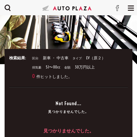
検索結果:
新車 ・ 中古車
EV（原２）
区分:
タイプ:
51〜110cc
30万円以上
排気量:
金額:
0
件ヒットしました。
Not Found...
見つかりませんでした。
見つかりませんでした。