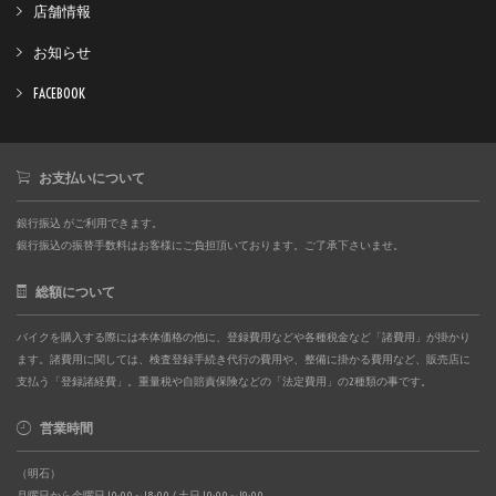
店舗情報
お知らせ
FACEBOOK
お支払いについて
銀行振込 がご利用できます。
銀行振込の振替手数料はお客様にご負担頂いております。ご了承下さいませ。
総額について
バイクを購入する際には本体価格の他に、登録費用などや各種税金など「諸費用」が掛かり
ます。諸費用に関しては、検査登録手続き代行の費用や、整備に掛かる費用など、販売店に
支払う「登録諸経費」。重量税や自賠責保険などの「法定費用」の2種類の事です。
営業時間
（明石）
月曜日から金曜日 10:00～18:00 / 土日 10:00～19:00