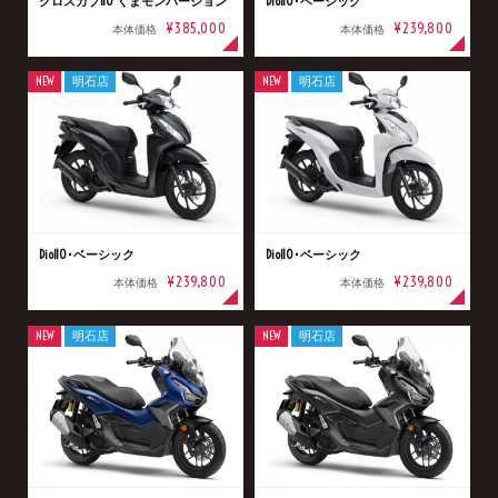
クロスカブ110 くまモンバージョン
Dio110･ベーシック
¥385,000
¥239,800
本体価格
本体価格
NEW
明石店
NEW
明石店
Dio110･ベーシック
Dio110･ベーシック
¥239,800
¥239,800
本体価格
本体価格
NEW
明石店
NEW
明石店