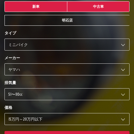
新車
中古車
明石店
タイプ
メーカー
排気量
価格