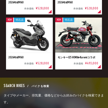
2026年ADV160
2026年ADV160
¥528,000
¥528,000
本体価格
本体価格
NEW
明石店
NEW
明石店
2026年ADV160
モンキー125 HONDA×Kuromiコラボ
¥528,000
¥493,000
本体価格
本体価格
SEARCH BIKES
/ バイクを検索
タイプやメーカー、排気量、価格などからお好みのバイクを検索できま
す。