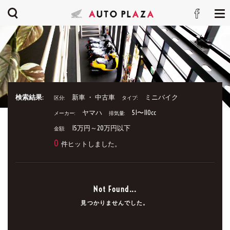
検索結果:
新車 ・ 中古車
ミニバイク
区分:
タイプ:
ヤマハ
51〜110cc
メーカー:
排気量:
15万円～20万円以下
金額:
0
件ヒットしました。
Not Found...
見つかりませんでした。