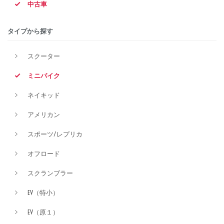
中古車
排気量
タイプから探す
スクーター
価格
ミニバイク
ネイキッド
アメリカン
スポーツ/レプリカ
オフロード
スクランブラー
EV（特小）
EV（原１）