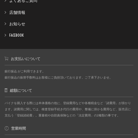
よくあるご質問
店舗情報
お知らせ
FACEBOOK
お支払いについて
銀行振込 がご利用できます。
銀行振込の振替手数料はお客様にご負担頂いております。ご了承下さいませ。
総額について
バイクを購入する際には本体価格の他に、登録費用などや各種税金など「諸費用」が掛かり
ます。諸費用に関しては、検査登録手続き代行の費用や、整備に掛かる費用など、販売店に
支払う「登録諸経費」。重量税や自賠責保険などの「法定費用」の2種類の事です。
営業時間