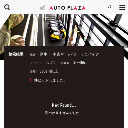
検索結果:
新車 ・ 中古車
ミニバイク
区分:
タイプ:
スズキ
51〜110cc
メーカー:
排気量:
30万円以上
金額:
0
件ヒットしました。
Not Found...
見つかりませんでした。