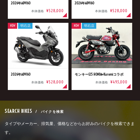
2026年ADV160
2026年ADV160
¥528,000
¥528,000
本体価格
本体価格
NEW
明石店
NEW
明石店
2026年ADV160
モンキー125 HONDA×Kuromiコラボ
¥528,000
¥493,000
本体価格
本体価格
SEARCH BIKES
/ バイクを検索
タイプやメーカー、排気量、価格などからお好みのバイクを検索できま
す。