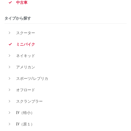
中古車
排気量
タイプから探す
スクーター
価格
ミニバイク
ネイキッド
アメリカン
スポーツ/レプリカ
オフロード
スクランブラー
EV（特小）
EV（原１）