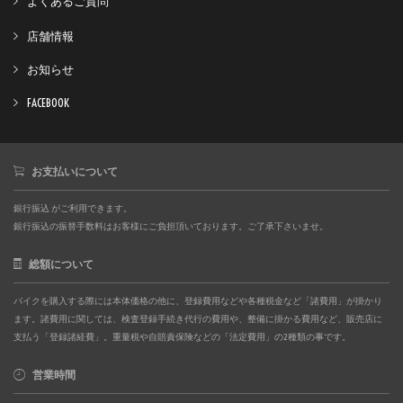
よくあるご質問
店舗情報
お知らせ
FACEBOOK
お支払いについて
銀行振込 がご利用できます。
銀行振込の振替手数料はお客様にご負担頂いております。ご了承下さいませ。
総額について
バイクを購入する際には本体価格の他に、登録費用などや各種税金など「諸費用」が掛かり
ます。諸費用に関しては、検査登録手続き代行の費用や、整備に掛かる費用など、販売店に
支払う「登録諸経費」。重量税や自賠責保険などの「法定費用」の2種類の事です。
営業時間