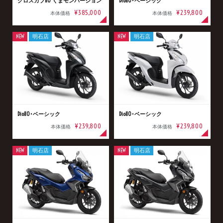
クロスカブ110 くまモンバージョン
Dio110･ベーシック
¥385,000
¥239,800
本体価格
本体価格
NEW
明石店
NEW
明石店
Dio110･ベーシック
Dio110･ベーシック
¥239,800
¥239,800
本体価格
本体価格
NEW
明石店
NEW
明石店