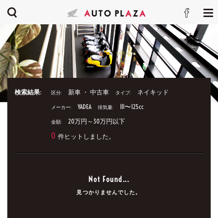
検索結果:
新車 ・ 中古車
ネイキッド
区分:
タイプ:
YADEA
111〜125cc
メーカー:
排気量:
20万円～30万円以下
金額:
0
件ヒットしました。
Not Found...
見つかりませんでした。