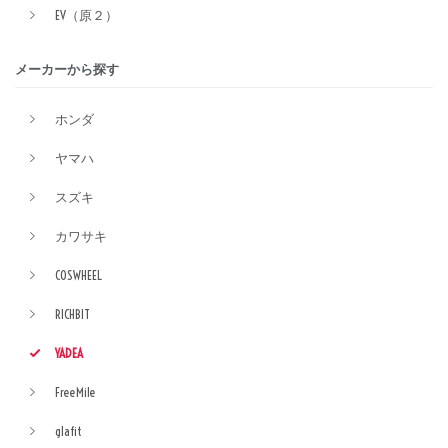
EV（原２）
メーカーから探す
ホンダ
ヤマハ
スズキ
カワサキ
COSWHEEL
RICHBIT
YADEA
FreeMile
glafit