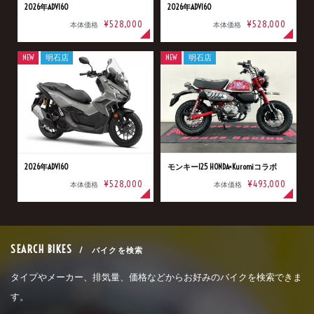
2026年ADV160
2026年ADV160
¥528,000
¥528,000
本体価格
本体価格
NEW
明石店
NEW
明石店
2026年ADV160
モンキー125 HONDA×Kuromiコラボ
¥528,000
¥493,000
本体価格
本体価格
SEARCH BIKES
/ バイクを検索
タイプやメーカー、排気量、価格などからお好みのバイクを検索できま
す。