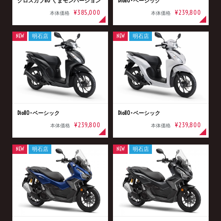
クロスカブ110 くまモンバージョン
Dio110･ベーシック
¥385,000
¥239,800
本体価格
本体価格
NEW
明石店
NEW
明石店
Dio110･ベーシック
Dio110･ベーシック
¥239,800
¥239,800
本体価格
本体価格
NEW
明石店
NEW
明石店