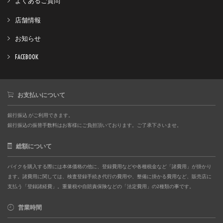
よくあるご質問
店舗情報
お知らせ
FACEBOOK
お支払いについて
銀行振込 がご利用できます。
銀行振込の振替手数料はお客様にご負担頂いております。ご了承下さいませ。
総額について
バイクを購入する際には本体価格の他に、登録費用などや各種税金など「諸費用」が掛かり
ます。諸費用に関しては、検査登録手続き代行の費用や、整備に掛かる費用など、販売店に
支払う「登録諸経費」。重量税や自賠責保険などの「法定費用」の2種類の事です。
営業時間