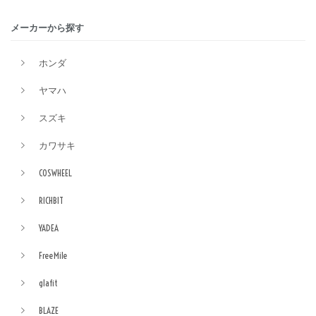
メーカーから探す
ホンダ
ヤマハ
スズキ
カワサキ
COSWHEEL
RICHBIT
YADEA
FreeMile
glafit
BLAZE