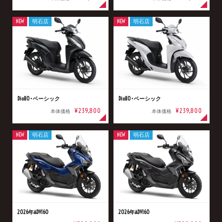
NEW
明石店
NEW
明石店
Dio110･ベーシック
Dio110･ベーシック
¥239,800
¥239,800
本体価格
本体価格
NEW
明石店
NEW
明石店
2026年ADV160
2026年ADV160