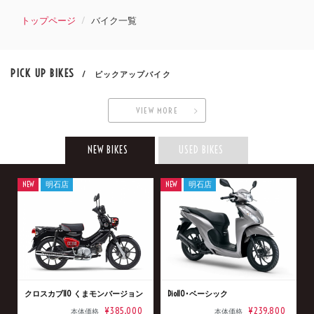
トップページ
バイク一覧
PICK UP BIKES
/ ピックアップバイク
VIEW MORE
NEW BIKES
USED BIKES
NEW
明石店
NEW
明石店
クロスカブ110 くまモンバージョン
Dio110･ベーシック
¥385,000
¥239,800
本体価格
本体価格