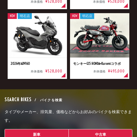
¥528,000
¥528,000
本体価格
本体価格
NEW
明石店
NEW
明石店
2026年ADV160
モンキー125 HONDA×Kuromiコラボ
¥528,000
¥493,000
本体価格
本体価格
SEARCH BIKES
/ バイクを検索
タイプやメーカー、排気量、価格などからお好みのバイクを検索できま
す。
新車
中古車