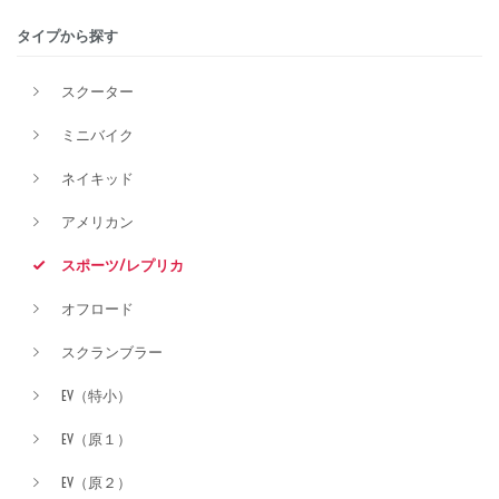
タイプから探す
排気量
スクーター
ミニバイク
価格
ネイキッド
アメリカン
スポーツ/レプリカ
オフロード
スクランブラー
EV（特小）
EV（原１）
EV（原２）