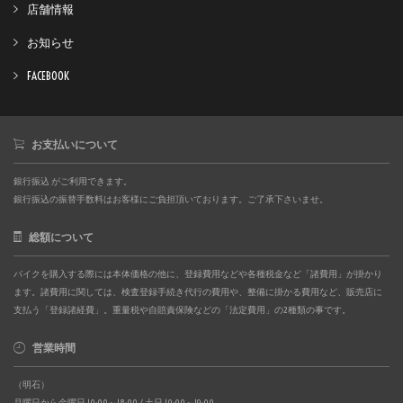
店舗情報
お知らせ
FACEBOOK
お支払いについて
銀行振込 がご利用できます。
銀行振込の振替手数料はお客様にご負担頂いております。ご了承下さいませ。
総額について
バイクを購入する際には本体価格の他に、登録費用などや各種税金など「諸費用」が掛かり
ます。諸費用に関しては、検査登録手続き代行の費用や、整備に掛かる費用など、販売店に
支払う「登録諸経費」。重量税や自賠責保険などの「法定費用」の2種類の事です。
営業時間
（明石）
月曜日から金曜日 10:00～18:00 / 土日 10:00～19:00