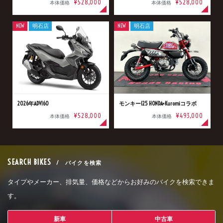
¥528,000
¥528,000
本体価格
本体価格
NEW
明石店
NEW
明石店
2026年ADV160
モンキー125 HONDA×Kuromiコラボ
¥528,000
¥493,000
本体価格
本体価格
SEARCH BIKES
/ バイクを検索
タイプやメーカー、排気量、価格などからお好みのバイクを検索できま
す。
新車
中古車