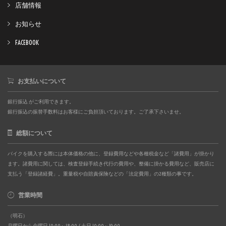
店舗情報
お知らせ
FACEBOOK
お支払いについて
銀行振込 がご利用できます。
銀行振込の振替手数料はお客様にご負担頂いております。ご了承下さいませ。
総額について
バイクを購入する際には本体価格の他に、登録費用などや各種税金など「諸費用」が掛かり
ます。諸費用に関しては、検査登録手続き代行の費用や、整備に掛かる費用など、販売店に
支払う「登録諸経費」。重量税や自賠責保険などの「法定費用」の2種類の事です。
営業時間
（明石）
月曜日から金曜日 10:00～18:00 / 土日 10:00～19:00