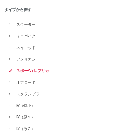
タイプから探す
排気量
スクーター
ミニバイク
価格
ネイキッド
アメリカン
スポーツ/レプリカ
オフロード
スクランブラー
EV（特小）
EV（原１）
EV（原２）