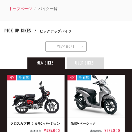
トップページ
バイク一覧
PICK UP BIKES
/ ピックアップバイク
VIEW MORE
NEW BIKES
USED BIKES
NEW
明石店
NEW
明石店
クロスカブ110 くまモンバージョン
Dio110･ベーシック
¥385,000
¥239,800
本体価格
本体価格