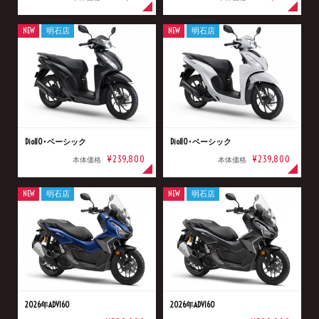
NEW
明石店
NEW
明石店
Dio110･ベーシック
Dio110･ベーシック
¥239,800
¥239,800
本体価格
本体価格
NEW
明石店
NEW
明石店
2026年ADV160
2026年ADV160