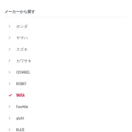
メーカーから探す
ホンダ
ヤマハ
スズキ
カワサキ
COSWHEEL
RICHBIT
YADEA
FreeMile
glafit
BLAZE