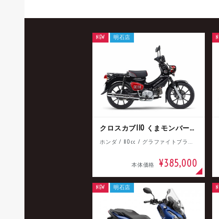
NEW
明石店
N
クロスカブ110 くまモンバージョン
ホンダ / 110cc / グラファイトブラック
¥385,000
本体価格
NEW
明石店
N