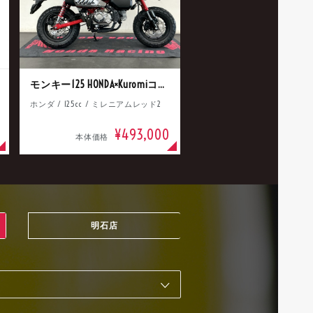
モンキー125 HONDA×Kuromiコラボ
ホンダ / 125cc / ミレニアムレッド2
¥493,000
本体価格
明石店