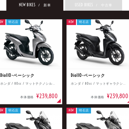
NEW BIKES
USED BIKES
/ 新車
/ 中古車
EW
明石店
NEW
明石店
Dio110･ベーシック
Dio110･ベーシック
ホンダ / 110cc / マットテクノシルバーメタリック
ホンダ / 110cc / マットギャラクシーブラックメタリック
¥239,800
¥239,800
本体価格
本体価格
EW
明石店
NEW
明石店