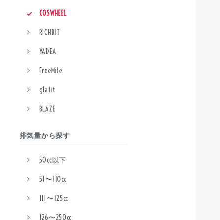
COSWHEEL
RICHBIT
YADEA
FreeMile
glafit
BLAZE
排気量から探す
50cc以下
51〜110cc
111〜125cc
126〜250cc