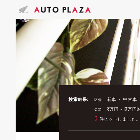
検索結果:
新車 ・ 中古車
区分:
8万円～10万円
金額:
0
件ヒットしました