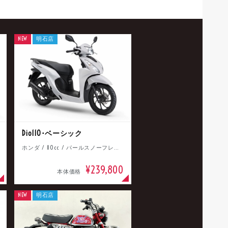
NEW
明石店
Dio110･ベーシック
ホンダ / 110cc / パールスノーフレークホワイト
¥239,800
本体価格
NEW
明石店