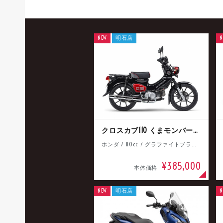
NEW
明石店
N
クロスカブ110 くまモンバージョン
ホンダ / 110cc / グラファイトブラック
¥385,000
本体価格
NEW
明石店
N