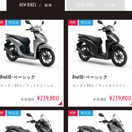
NEW BIKES
USED BIKES
/ 新車
/ 中古車
EW
明石店
NEW
明石店
Dio110･ベーシック
Dio110･ベーシック
ホンダ / 110cc / マットテクノシルバーメタリック
ホンダ / 110cc / マットギャラクシーブラックメタリック
¥239,800
¥239,800
本体価格
本体価格
EW
明石店
NEW
明石店