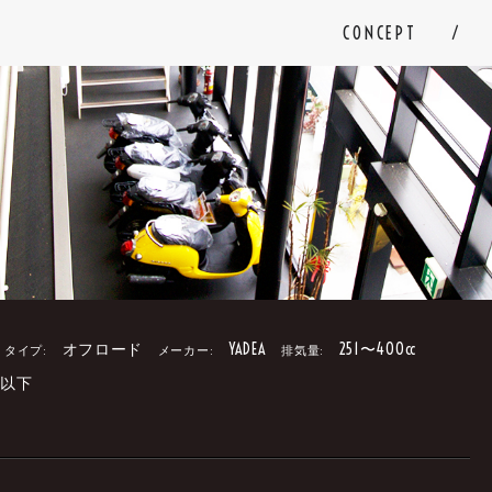
CONCEPT
オフロード
YADEA
251〜400cc
タイプ:
メーカー:
排気量:
円以下
。