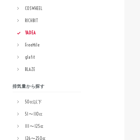
COSWHEEL
RICHBIT
YADEA
FreeMile
glafit
BLAZE
排気量から探す
50cc以下
51〜110cc
111〜125cc
126〜250cc