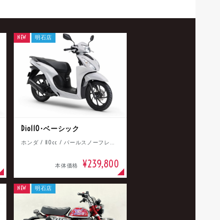
NEW
明石店
Dio110･ベーシック
ホンダ / 110cc / パールスノーフレークホワイト
¥239,800
本体価格
NEW
明石店