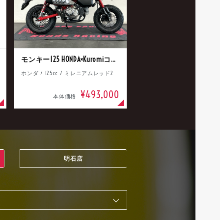
モンキー125 HONDA×Kuromiコラボ
ホンダ / 125cc / ミレニアムレッド2
¥493,000
本体価格
明石店