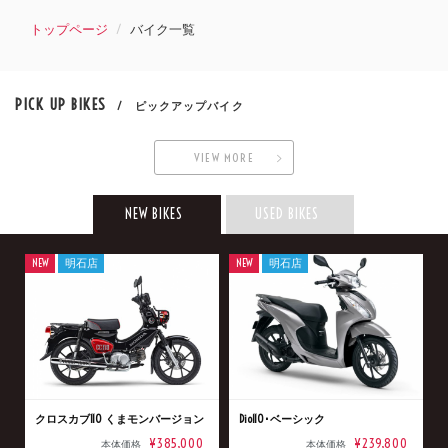
トップページ
バイク一覧
PICK UP BIKES
/ ピックアップバイク
VIEW MORE
NEW BIKES
USED BIKES
NEW
明石店
NEW
明石店
クロスカブ110 くまモンバージョン
Dio110･ベーシック
¥385,000
¥239,800
本体価格
本体価格