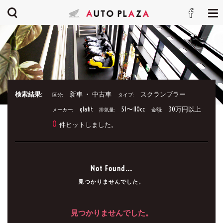
検索結果:
新車 ・ 中古車
スクランブラー
区分:
タイプ:
glafit
51〜110cc
30万円以上
メーカー:
排気量:
金額:
0
件ヒットしました。
Not Found...
見つかりませんでした。
見つかりませんでした。