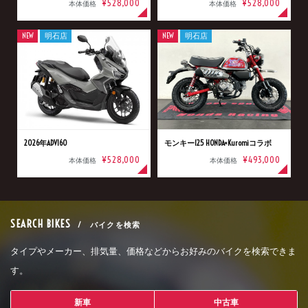
¥528,000
¥528,000
本体価格
本体価格
NEW
明石店
NEW
明石店
2026年ADV160
モンキー125 HONDA×Kuromiコラボ
¥528,000
¥493,000
本体価格
本体価格
SEARCH BIKES
/ バイクを検索
タイプやメーカー、排気量、価格などからお好みのバイクを検索できま
す。
新車
中古車