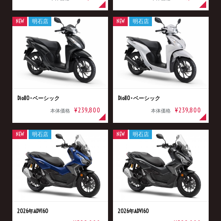
NEW
明石店
NEW
明石店
Dio110･ベーシック
Dio110･ベーシック
¥239,800
¥239,800
本体価格
本体価格
NEW
明石店
NEW
明石店
2026年ADV160
2026年ADV160