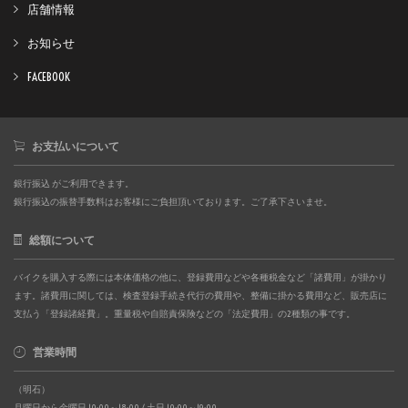
店舗情報
お知らせ
FACEBOOK
お支払いについて
銀行振込 がご利用できます。
銀行振込の振替手数料はお客様にご負担頂いております。ご了承下さいませ。
総額について
バイクを購入する際には本体価格の他に、登録費用などや各種税金など「諸費用」が掛かり
ます。諸費用に関しては、検査登録手続き代行の費用や、整備に掛かる費用など、販売店に
支払う「登録諸経費」。重量税や自賠責保険などの「法定費用」の2種類の事です。
営業時間
（明石）
月曜日から金曜日 10:00～18:00 / 土日 10:00～19:00