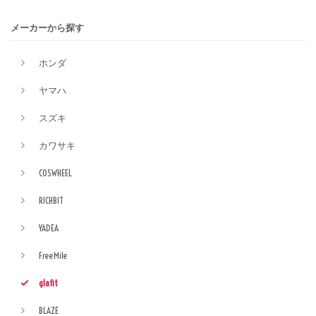
メーカーから探す
ホンダ
ヤマハ
スズキ
カワサキ
COSWHEEL
RICHBIT
YADEA
FreeMile
glafit
BLAZE