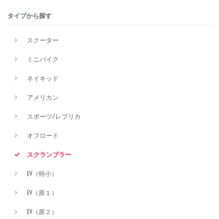
タイプから探す
排気量
スクーター
ミニバイク
価格
ネイキッド
アメリカン
スポーツ/レプリカ
オフロード
スクランブラー
EV（特小）
EV（原１）
EV（原２）