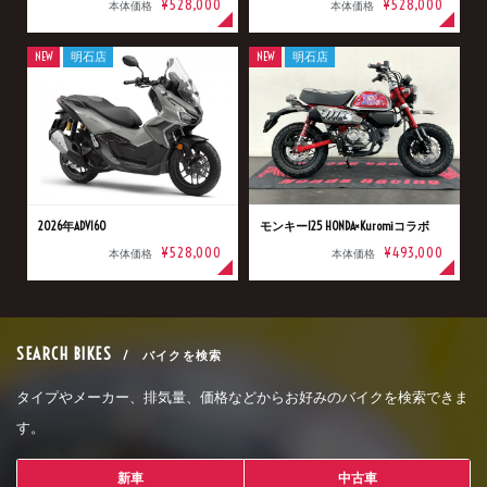
¥528,000
¥528,000
本体価格
本体価格
NEW
明石店
NEW
明石店
2026年ADV160
モンキー125 HONDA×Kuromiコラボ
¥528,000
¥493,000
本体価格
本体価格
SEARCH BIKES
/ バイクを検索
タイプやメーカー、排気量、価格などからお好みのバイクを検索できま
す。
新車
中古車