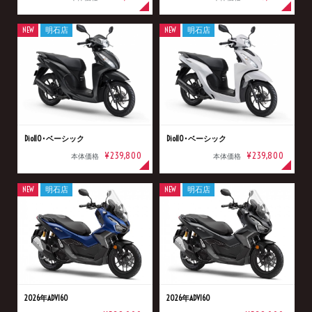
NEW
明石店
NEW
明石店
Dio110･ベーシック
Dio110･ベーシック
¥239,800
¥239,800
本体価格
本体価格
NEW
明石店
NEW
明石店
2026年ADV160
2026年ADV160