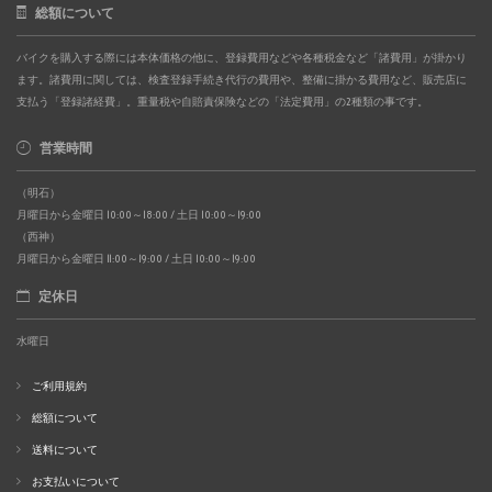
総額について
バイクを購入する際には本体価格の他に、登録費用などや各種税金など「諸費用」が掛かり
ます。諸費用に関しては、検査登録手続き代行の費用や、整備に掛かる費用など、販売店に
支払う「登録諸経費」。重量税や自賠責保険などの「法定費用」の2種類の事です。
営業時間
（明石）
月曜日から金曜日 10:00～18:00 / 土日 10:00～19:00
（西神）
月曜日から金曜日 11:00～19:00 / 土日 10:00～19:00
定休日
水曜日
ご利用規約
総額について
送料について
お支払いについて