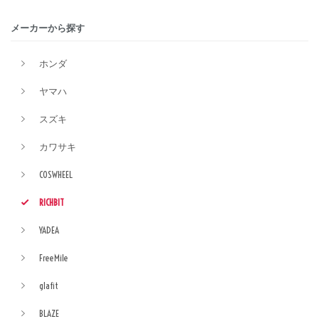
メーカーから探す
ホンダ
ヤマハ
スズキ
カワサキ
COSWHEEL
RICHBIT
YADEA
FreeMile
glafit
BLAZE