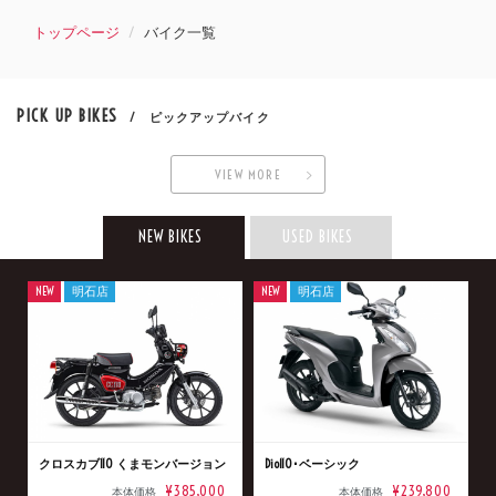
トップページ
バイク一覧
PICK UP BIKES
/ ピックアップバイク
VIEW MORE
NEW BIKES
USED BIKES
NEW
明石店
NEW
明石店
クロスカブ110 くまモンバージョン
Dio110･ベーシック
¥385,000
¥239,800
本体価格
本体価格