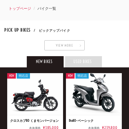
トップページ
バイク一覧
PICK UP BIKES
/ ピックアップバイク
VIEW MORE
NEW BIKES
USED BIKES
NEW
明石店
NEW
明石店
クロスカブ110 くまモンバージョン
Dio110･ベーシック
¥385,000
¥239,800
本体価格
本体価格