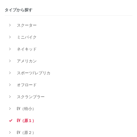
タイプから探す
排気量
スクーター
ミニバイク
価格
ネイキッド
アメリカン
スポーツ/レプリカ
オフロード
スクランブラー
EV（特小）
EV（原１）
EV（原２）