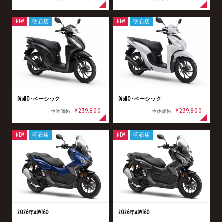
NEW
明石店
NEW
明石店
Dio110･ベーシック
Dio110･ベーシック
¥239,800
¥239,800
本体価格
本体価格
NEW
明石店
NEW
明石店
2026年ADV160
2026年ADV160