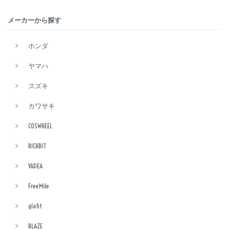
メーカーから探す
ホンダ
ヤマハ
スズキ
カワサキ
COSWHEEL
RICHBIT
YADEA
FreeMile
glafit
BLAZE