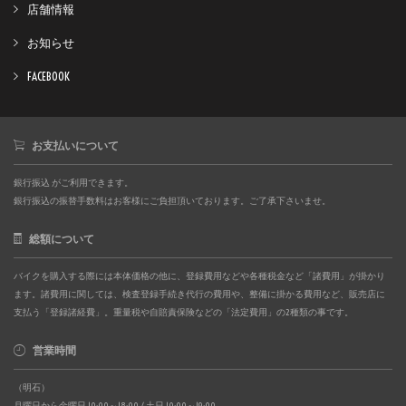
店舗情報
お知らせ
FACEBOOK
お支払いについて
銀行振込 がご利用できます。
銀行振込の振替手数料はお客様にご負担頂いております。ご了承下さいませ。
総額について
バイクを購入する際には本体価格の他に、登録費用などや各種税金など「諸費用」が掛かり
ます。諸費用に関しては、検査登録手続き代行の費用や、整備に掛かる費用など、販売店に
支払う「登録諸経費」。重量税や自賠責保険などの「法定費用」の2種類の事です。
営業時間
（明石）
月曜日から金曜日 10:00～18:00 / 土日 10:00～19:00