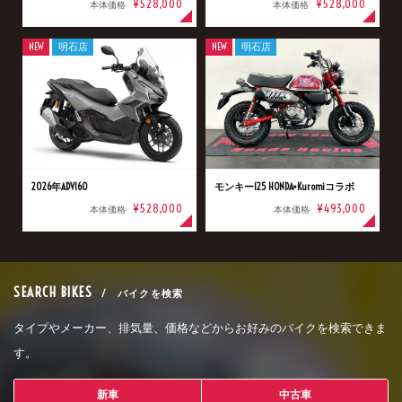
¥528,000
¥528,000
本体価格
本体価格
NEW
明石店
NEW
明石店
2026年ADV160
モンキー125 HONDA×Kuromiコラボ
¥528,000
¥493,000
本体価格
本体価格
SEARCH BIKES
/ バイクを検索
タイプやメーカー、排気量、価格などからお好みのバイクを検索できま
す。
新車
中古車