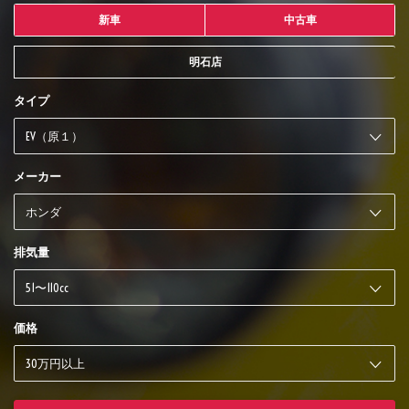
新車
中古車
明石店
タイプ
メーカー
排気量
価格