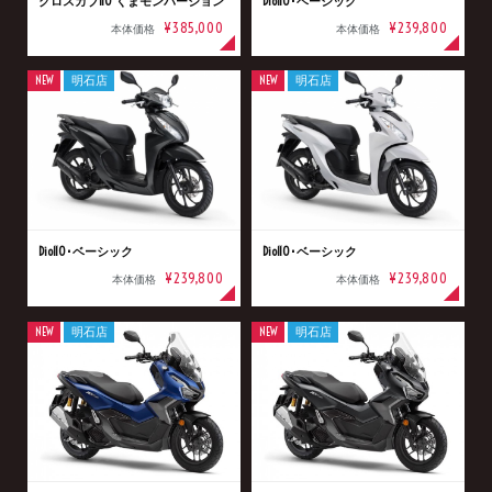
クロスカブ110 くまモンバージョン
Dio110･ベーシック
¥385,000
¥239,800
本体価格
本体価格
NEW
明石店
NEW
明石店
Dio110･ベーシック
Dio110･ベーシック
¥239,800
¥239,800
本体価格
本体価格
NEW
明石店
NEW
明石店