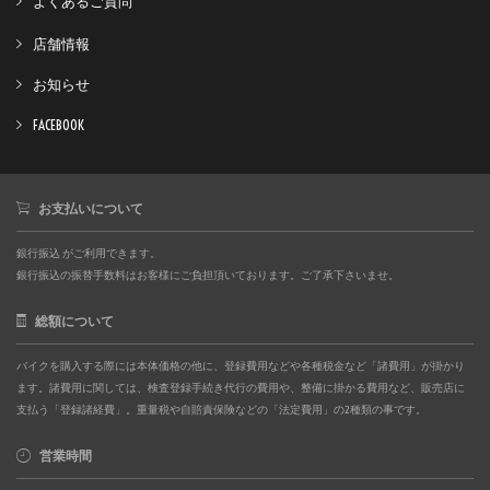
よくあるご質問
店舗情報
お知らせ
FACEBOOK
お支払いについて
銀行振込 がご利用できます。
銀行振込の振替手数料はお客様にご負担頂いております。ご了承下さいませ。
総額について
バイクを購入する際には本体価格の他に、登録費用などや各種税金など「諸費用」が掛かり
ます。諸費用に関しては、検査登録手続き代行の費用や、整備に掛かる費用など、販売店に
支払う「登録諸経費」。重量税や自賠責保険などの「法定費用」の2種類の事です。
営業時間