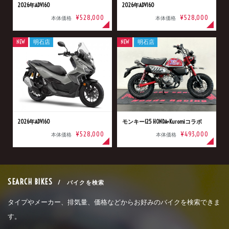
2026年ADV160
2026年ADV160
¥528,000
¥528,000
本体価格
本体価格
NEW
明石店
NEW
明石店
2026年ADV160
モンキー125 HONDA×Kuromiコラボ
¥528,000
¥493,000
本体価格
本体価格
SEARCH BIKES
/ バイクを検索
タイプやメーカー、排気量、価格などからお好みのバイクを検索できま
す。