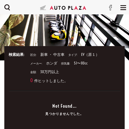
検索結果:
新車 ・ 中古車
EV（原１）
区分:
タイプ:
ホンダ
51〜110cc
メーカー:
排気量:
30万円以上
金額:
0
件ヒットしました。
Not Found...
見つかりませんでした。