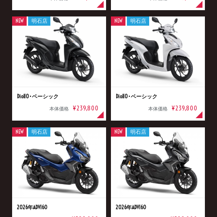
NEW
明石店
NEW
明石店
Dio110･ベーシック
Dio110･ベーシック
¥239,800
¥239,800
本体価格
本体価格
NEW
明石店
NEW
明石店
2026年ADV160
2026年ADV160