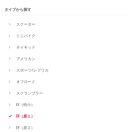
タイプから探す
排気量
スクーター
ミニバイク
価格
ネイキッド
アメリカン
スポーツ/レプリカ
オフロード
スクランブラー
EV（特小）
EV（原１）
EV（原２）