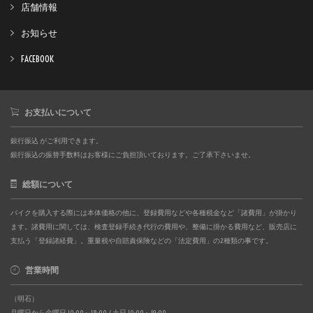
店舗情報
お知らせ
FACEBOOK
お支払いについて
銀行振込 がご利用できます。
銀行振込の振替手数料はお客様にご負担頂いております。ご了承下さいませ。
総額について
バイクを購入する際には本体価格の他に、登録費用などや各種税金など「諸費用」が掛かり
ます。諸費用に関しては、検査登録手続き代行の費用や、整備に掛かる費用など、販売店に
支払う「登録諸経費」。重量税や自賠責保険などの「法定費用」の2種類の事です。
営業時間
（明石）
月曜日から金曜日 10:00～18:00 / 土日 10:00～19:00