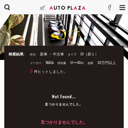
検索結果:
新車 ・ 中古車
EV（原１）
区分:
タイプ:
YADEA
51〜110cc
30万円以上
メーカー:
排気量:
金額:
0
件ヒットしました。
Not Found...
見つかりませんでした。
見つかりませんでした。