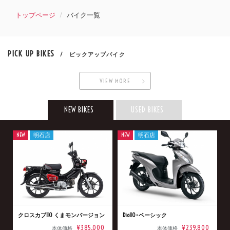
トップページ
バイク一覧
PICK UP BIKES
/ ピックアップバイク
VIEW MORE
NEW BIKES
USED BIKES
NEW
明石店
NEW
明石店
クロスカブ110 くまモンバージョン
Dio110･ベーシック
¥385,000
¥239,800
本体価格
本体価格