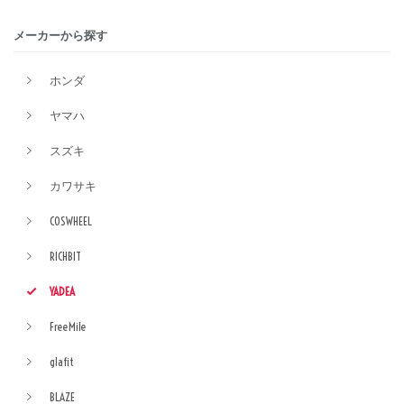
メーカーから探す
ホンダ
ヤマハ
スズキ
カワサキ
COSWHEEL
RICHBIT
YADEA
FreeMile
glafit
BLAZE