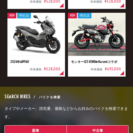
¥528,000
¥528,000
本体価格
本体価格
NEW
明石店
NEW
明石店
2026年ADV160
モンキー125 HONDA×Kuromiコラボ
¥528,000
¥493,000
本体価格
本体価格
SEARCH BIKES
/ バイクを検索
タイプやメーカー、排気量、価格などからお好みのバイクを検索できま
す。
新車
中古車