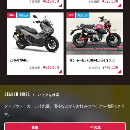
¥528,000
¥528,000
本体価格
本体価格
NEW
明石店
NEW
明石店
2026年ADV160
モンキー125 HONDA×Kuromiコラボ
¥528,000
¥493,000
本体価格
本体価格
SEARCH BIKES
/ バイクを検索
タイプやメーカー、排気量、価格などからお好みのバイクを検索できま
す。
新車
中古車