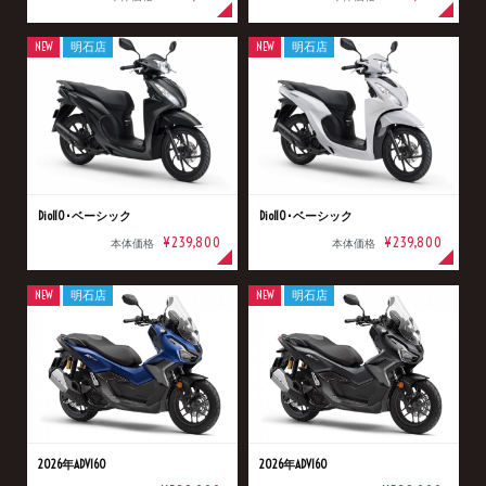
NEW
明石店
NEW
明石店
Dio110･ベーシック
Dio110･ベーシック
¥239,800
¥239,800
本体価格
本体価格
NEW
明石店
NEW
明石店
2026年ADV160
2026年ADV160