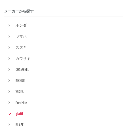
メーカーから探す
ホンダ
ヤマハ
スズキ
カワサキ
COSWHEEL
RICHBIT
YADEA
FreeMile
glafit
BLAZE