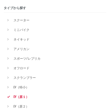
タイプから探す
排気量
スクーター
ミニバイク
価格
ネイキッド
アメリカン
スポーツ/レプリカ
オフロード
スクランブラー
EV（特小）
EV（原１）
EV（原２）