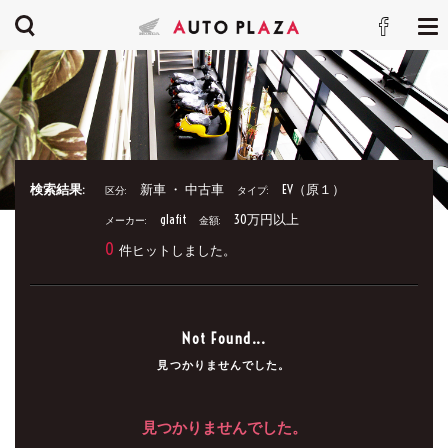
検索結果:
新車 ・ 中古車
EV（原１）
区分:
タイプ:
glafit
30万円以上
メーカー:
金額:
0
件ヒットしました。
Not Found...
見つかりませんでした。
見つかりませんでした。