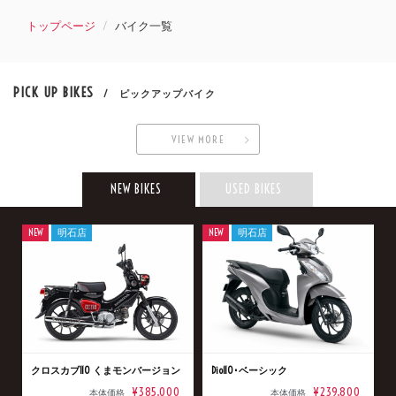
トップページ
バイク一覧
PICK UP BIKES
/ ピックアップバイク
VIEW MORE
NEW BIKES
USED BIKES
NEW
明石店
NEW
明石店
クロスカブ110 くまモンバージョン
Dio110･ベーシック
¥385,000
¥239,800
本体価格
本体価格