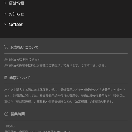
店舗情報
お知らせ
FACEBOOK
お支払いについて
銀行振込 がご利用できます。
銀行振込の振替手数料はお客様にご負担頂いております。ご了承下さいませ。
総額について
バイクを購入する際には本体価格の他に、登録費用などや各種税金など「諸費用」が掛かり
ます。諸費用に関しては、検査登録手続き代行の費用や、整備に掛かる費用など、販売店に
支払う「登録諸経費」。重量税や自賠責保険などの「法定費用」の2種類の事です。
営業時間
（明石）
月曜日から金曜日 10:00～18:00 / 土日 10:00～19:00