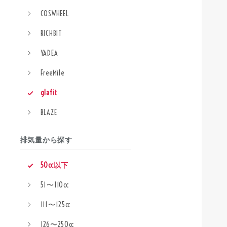
COSWHEEL
RICHBIT
YADEA
FreeMile
glafit
BLAZE
排気量から探す
50cc以下
51〜110cc
111〜125cc
126〜250cc