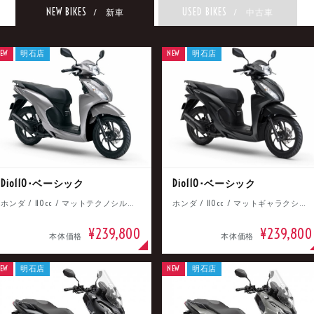
NEW BIKES
USED BIKES
/ 新車
/ 中古車
EW
明石店
NEW
明石店
Dio110･ベーシック
Dio110･ベーシック
ホンダ / 110cc / マットテクノシルバーメタリック
ホンダ / 110cc / マットギャラクシーブラックメタリック
¥239,800
¥239,800
本体価格
本体価格
EW
明石店
NEW
明石店