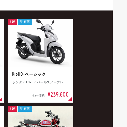
NEW
明石店
Dio110･ベーシック
ホンダ / 110cc / パールスノーフレークホワイト
¥239,800
本体価格
NEW
明石店