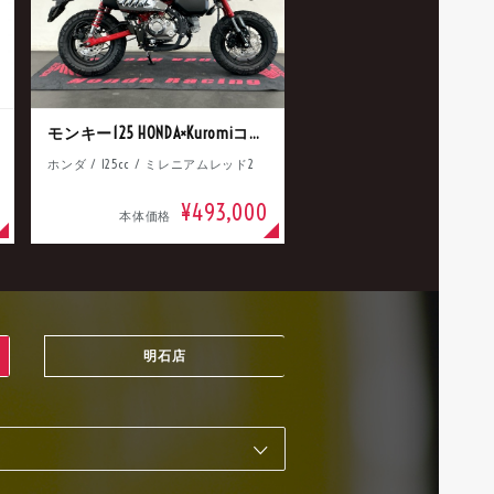
モンキー125 HONDA×Kuromiコラボ
ホンダ / 125cc / ミレニアムレッド2
¥493,000
本体価格
明石店