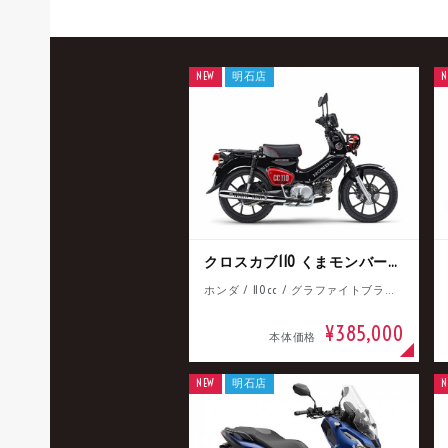
NEW
明石店
N
クロスカブ110 くまモンバージョン
ホンダ / 110cc / グラファイトブラック
¥385,000
本体価格
NEW
明石店
N