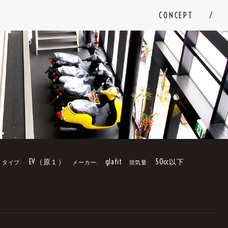
CONCEPT
EV（原１）
glafit
50cc以下
タイプ:
メーカー:
排気量:
。