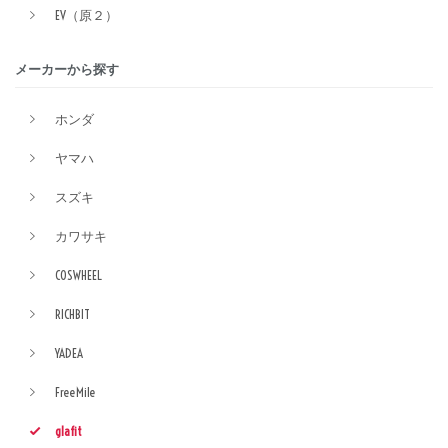
EV（原２）
メーカーから探す
ホンダ
ヤマハ
スズキ
カワサキ
COSWHEEL
RICHBIT
YADEA
FreeMile
glafit