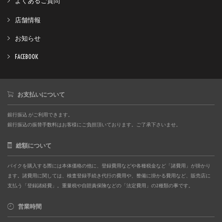
よくあるご質問
店舗情報
お知らせ
FACEBOOK
お支払いについて
銀行振込 がご利用できます。
銀行振込の振替手数料はお客様にご負担頂いております。ご了承下さいませ。
総額について
バイクを購入する際には本体価格の他に、登録費用などや各種税金など「諸費用」が掛かり
ます。諸費用に関しては、検査登録手続き代行の費用や、整備に掛かる費用など、販売店に
支払う「登録諸経費」。重量税や自賠責保険などの「法定費用」の2種類の事です。
営業時間