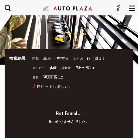
検索結果:
新車 ・ 中古車
EV（原１）
区分:
タイプ:
glafit
751〜1200cc
メーカー:
排気量:
30万円以上
金額:
0
件ヒットしました。
Not Found...
見つかりませんでした。