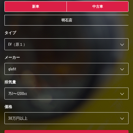
新車
中古車
明石店
タイプ
メーカー
排気量
価格