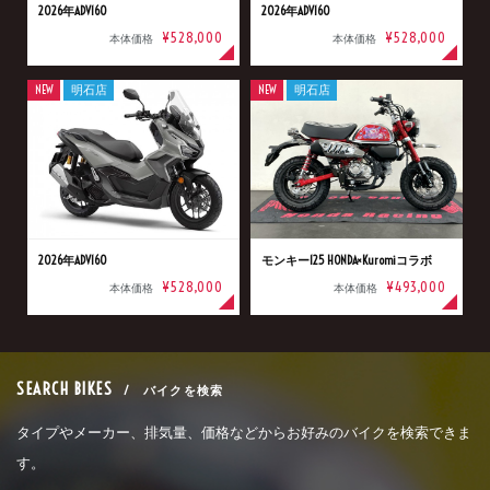
2026年ADV160
2026年ADV160
¥528,000
¥528,000
本体価格
本体価格
NEW
明石店
NEW
明石店
2026年ADV160
モンキー125 HONDA×Kuromiコラボ
¥528,000
¥493,000
本体価格
本体価格
SEARCH BIKES
/ バイクを検索
タイプやメーカー、排気量、価格などからお好みのバイクを検索できま
す。