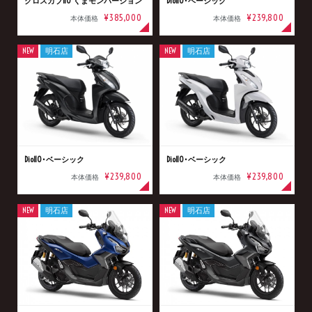
クロスカブ110 くまモンバージョン
Dio110･ベーシック
¥385,000
¥239,800
本体価格
本体価格
NEW
明石店
NEW
明石店
Dio110･ベーシック
Dio110･ベーシック
¥239,800
¥239,800
本体価格
本体価格
NEW
明石店
NEW
明石店