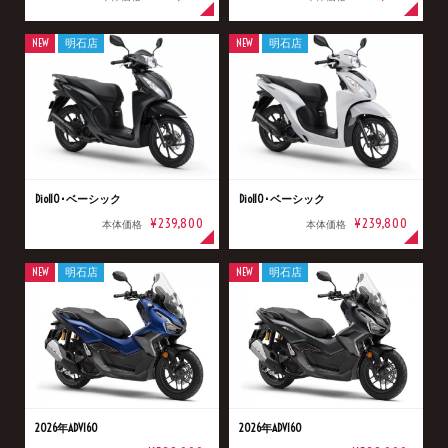
NEW
明石店
NEW
明石店
Dio110･ベーシック
Dio110･ベーシック
¥239,800
¥239,800
本体価格
本体価格
NEW
明石店
NEW
明石店
2026年ADV160
2026年ADV160