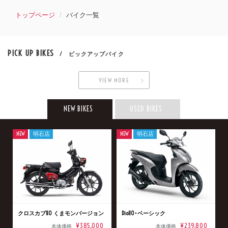
トップページ
バイク一覧
PICK UP BIKES
/ ピックアップバイク
VIEW MORE
NEW BIKES
USED BIKES
NEW
明石店
NEW
明石店
クロスカブ110 くまモンバージョン
Dio110･ベーシック
¥385,000
¥239,800
本体価格
本体価格