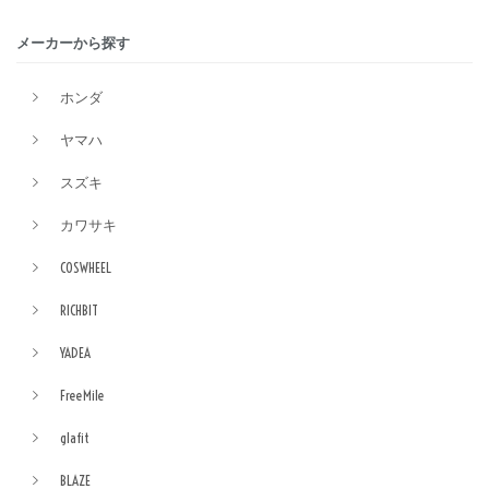
メーカーから探す
ホンダ
ヤマハ
スズキ
カワサキ
COSWHEEL
RICHBIT
YADEA
FreeMile
glafit
BLAZE