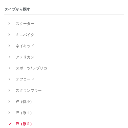
タイプから探す
排気量
スクーター
ミニバイク
価格
ネイキッド
アメリカン
スポーツ/レプリカ
オフロード
スクランブラー
EV（特小）
EV（原１）
EV（原２）