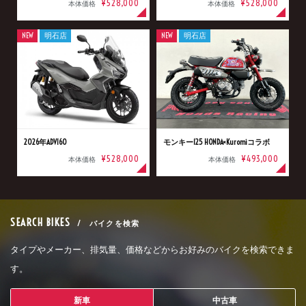
¥528,000
¥528,000
本体価格
本体価格
NEW
明石店
NEW
明石店
2026年ADV160
モンキー125 HONDA×Kuromiコラボ
¥528,000
¥493,000
本体価格
本体価格
SEARCH BIKES
/ バイクを検索
タイプやメーカー、排気量、価格などからお好みのバイクを検索できま
す。
新車
中古車