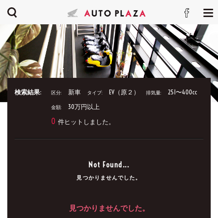
検索結果:
新車
EV（原２）
251〜400cc
区分:
タイプ:
排気量:
30万円以上
金額:
0
件ヒットしました。
Not Found...
見つかりませんでした。
見つかりませんでした。