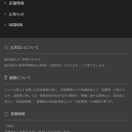
店舗情報
お知らせ
FACEBOOK
お支払いについて
銀行振込 がご利用できます。
銀行振込の振替手数料はお客様にご負担頂いております。ご了承下さいませ。
総額について
バイクを購入する際には本体価格の他に、登録費用などや各種税金など「諸費用」が掛かり
ます。諸費用に関しては、検査登録手続き代行の費用や、整備に掛かる費用など、販売店に
支払う「登録諸経費」。重量税や自賠責保険などの「法定費用」の2種類の事です。
営業時間
（明石）
月曜日から金曜日 10:00～18:00 / 土日 10:00～19:00